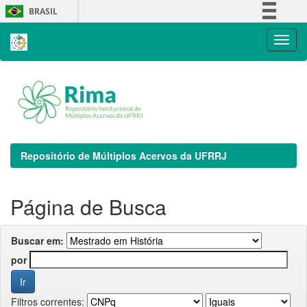
Skip
BRASIL
navigation
Simplifique!
Comunica BR
Participe
Acesso à informação
Legislação
Canais
Repositório de Múltiplos Acervos da UFRRJ
Página de Busca
Buscar em:
por
Filtros correntes: