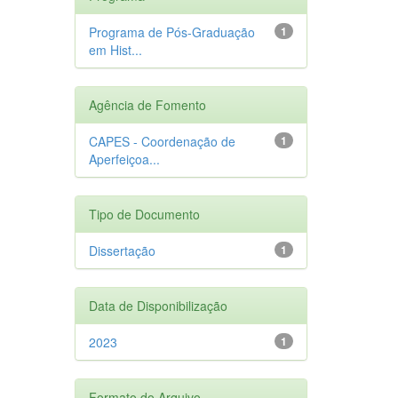
Programa de Pós-Graduação
1
em Hist...
Agência de Fomento
CAPES - Coordenação de
1
Aperfeiçoa...
Tipo de Documento
Dissertação
1
Data de Disponibilização
2023
1
Formato do Arquivo