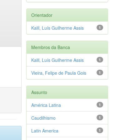
Orientador
Kalil, Luís Guilherme Assis
1
Membros da Banca
Kalil, Luís Guilherme Assis
1
Vieira, Felipe de Paula Gois
1
Assunto
América Latina
1
Caudilhismo
1
Latin America
1