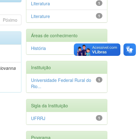
Literatura
1
Literature
1
Póximo
Áreas de conhecimento
História
1
Instituição
Giovanna
Universidade Federal Rural do
1
Rio...
Sigla da Instituição
UFRRJ
1
Programa