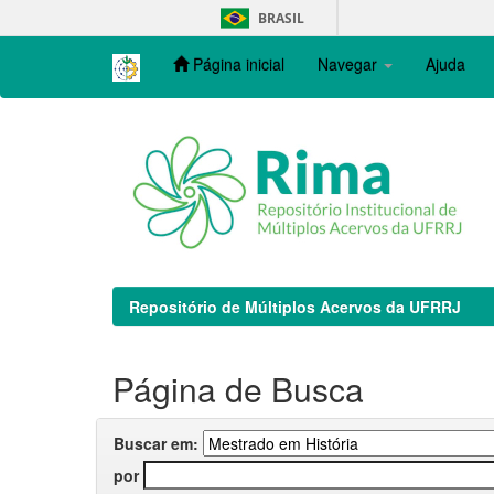
Skip
BRASIL
navigation
Página inicial
Navegar
Ajuda
Repositório de Múltiplos Acervos da UFRRJ
Página de Busca
Buscar em:
por