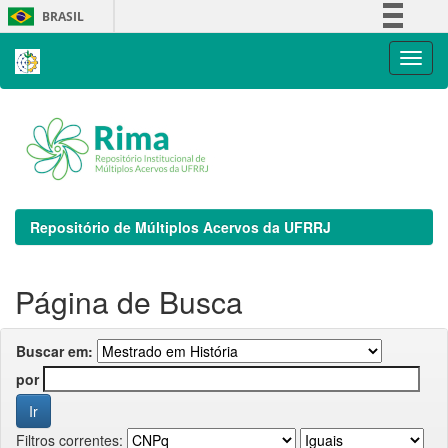
Skip
BRASIL
navigation
Simplifique!
Comunica BR
Participe
Acesso à informação
Legislação
Canais
Repositório de Múltiplos Acervos da UFRRJ
Página de Busca
Buscar em:
por
Filtros correntes: