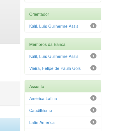
Orientador
Kalil, Luís Guilherme Assis
1
Membros da Banca
Kalil, Luís Guilherme Assis
1
Vieira, Felipe de Paula Gois
1
Assunto
América Latina
1
Caudilhismo
1
Latin America
1