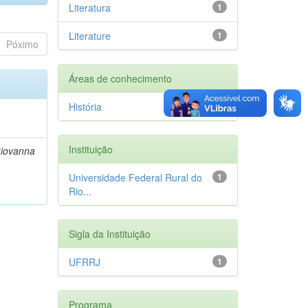
Literatura
1
Literature
1
Póximo
Áreas de conhecimento
História
1
Instituição
Giovanna
Universidade Federal Rural do
1
Rio...
Sigla da Instituição
UFRRJ
1
Programa