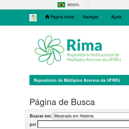
Skip
BRASIL
navigation
Página inicial
Navegar
Ajuda
Repositório de Múltiplos Acervos da UFRRJ
Página de Busca
Buscar em:
por