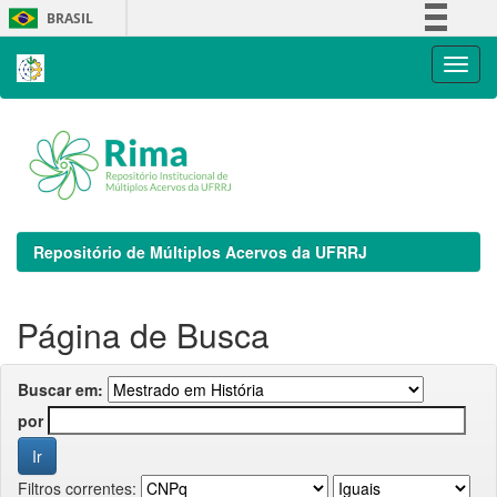
Skip
BRASIL
navigation
Simplifique!
Comunica BR
Participe
Acesso à informação
Legislação
Canais
Repositório de Múltiplos Acervos da UFRRJ
Página de Busca
Buscar em:
por
Filtros correntes: