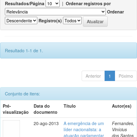
Resultados/Página
|
Ordenar registros por
Ordenar
Registro(s)
Resultado 1-1 de 1.
Anterior
1
Póximo
Conjunto de itens:
Pré-
Data do
Título
Autor(es)
visualização
documento
20-ago-2013
A emergência de um
Fernandes,
líder nacionalista: a
Vinícius
atuação parlamentar
dos Santos