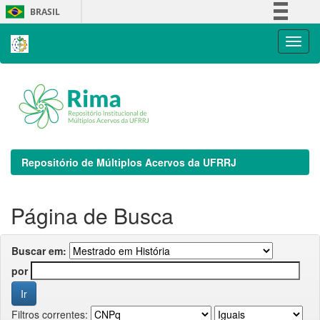
Skip
BRASIL
navigation
Simplifique!
Comunica BR
Participe
Acesso à informação
Legislação
Canais
Repositório de Múltiplos Acervos da UFRRJ
Página de Busca
Buscar em:
por
Filtros correntes: