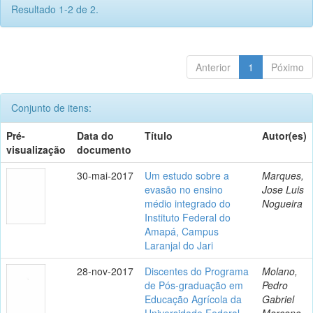
Resultado 1-2 de 2.
Anterior
1
Póximo
Conjunto de itens:
Pré-
Data do
Título
Autor(es)
visualização
documento
30-mai-2017
Um estudo sobre a
Marques,
evasão no ensino
Jose Luis
médio integrado do
Nogueira
Instituto Federal do
Amapá, Campus
Laranjal do Jari
28-nov-2017
Discentes do Programa
Molano,
de Pós-graduação em
Pedro
Educação Agrícola da
Gabriel
Universidade Federal
Marcano