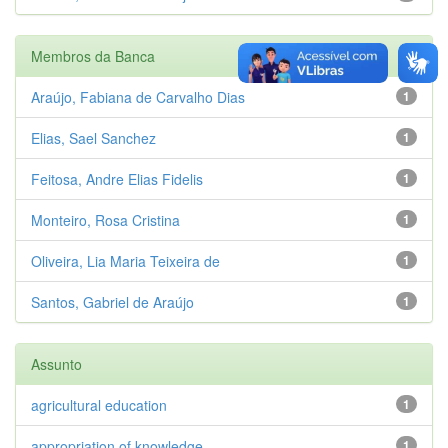
Membros da Banca
Araújo, Fabiana de Carvalho Dias
1
Elias, Sael Sanchez
1
Feitosa, Andre Elias Fidelis
1
Monteiro, Rosa Cristina
1
Oliveira, Lia Maria Teixeira de
1
Santos, Gabriel de Araújo
1
Assunto
agricultural education
1
appropriation of knowledge
1