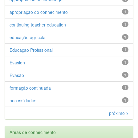
apropriação do conhecimento
1
continuing teacher education
1
educação agrícola
1
Educação Profissional
1
Evasion
1
Evasão
1
formação continuada
1
necessidades
1
próximo >
Áreas de conhecimento