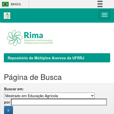
Skip
BRASIL
navigation
Simplifique!
Comunica BR
Participe
Acesso à informação
Legislação
Canais
Repositório de Múltiplos Acervos da UFRRJ
Página de Busca
Buscar em:
por