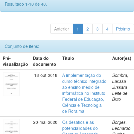
Resultado 1-10 de 40.
Anterior
1
2
3
4
Póximo
Conjunto de itens:
Pré-
Data do
Título
Autor(es)
visualização
documento
18-out-2018
A implementação do
Sombra,
curso técnico integrado
Larissa
ao ensino médio de
Jussara
informática no Instituto
Leite de
Federal de Educação,
Brito
Ciência e Tecnologia
de Roraima
20-mai-2020
Os desafios e as
Borges,
potencialidades do
Leonardo
Campus Avançado
Cunha