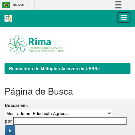
Skip
BRASIL
navigation
Simplifique!
Comunica BR
Participe
Acesso à informação
Legislação
Canais
Repositório de Múltiplos Acervos da UFRRJ
Página de Busca
Buscar em:
por