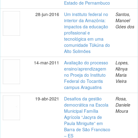
Estado de Pernambuco
28-jun-2016
Um instituto federal no
Santos,
interior da Amazônia:
Manoel
impactos da educação
Góes dos
profissional e
tecnológica em uma
comunidade Tükúna do
Alto Solimões
14-mar-2011
Avaliação do processo
Lopes,
ensino/aprendizagem
Kênya
no Proeja do Instituto
Maria
Federal do Tocantis
Vieira
campus Araguatins
19-abr-2021
Desafios da gestão
Rosa,
democrática na Escola
Daniele
Municipal Família
Moura
Agrícola “Jacyra de
Paula Miniguite” em
Barra de São Francisco
– ES