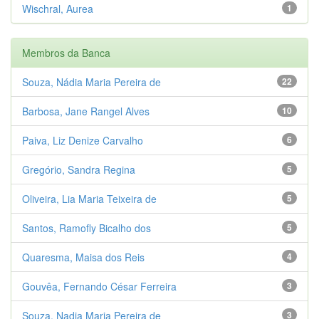
Wischral, Aurea
1
Membros da Banca
Souza, Nádia Maria Pereira de
22
Barbosa, Jane Rangel Alves
10
Paiva, Liz Denize Carvalho
6
Gregório, Sandra Regina
5
Oliveira, Lia Maria Teixeira de
5
Santos, Ramofly Bicalho dos
5
Quaresma, Maisa dos Reis
4
Gouvêa, Fernando César Ferreira
3
Souza, Nadia Maria Pereira de
3