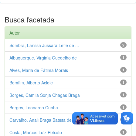
Busca facetada
Autor
Sombra, Larissa Jussara Leite de ...
2
Albuquerque, Virginia Guedelho de
1
Alves, Maria de Fátima Morais
1
Bomfim, Alberto Aciole
1
Borges, Camila Sonja Chagas Braga
1
Borges, Leonardo Cunha
1
Carvalho, Anali Braga Batista de
1
Costa, Marcos Luiz Peixoto
1