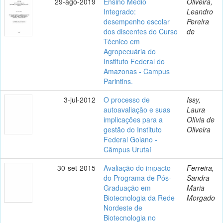
29-ago-2019
Ensino Médio
Oliveira,
Integrado:
Leandro
desempenho escolar
Pereira
dos discentes do Curso
de
Técnico em
Agropecuária do
Instituto Federal do
Amazonas - Campus
Parintins.
3-jul-2012
O processo de
Issy,
autoavaliação e suas
Laura
implicações para a
Olívia de
gestão do Instituto
Oliveira
Federal Goiano -
Câmpus Urutaí
30-set-2015
Avaliação do impacto
Ferreira,
do Programa de Pós-
Sandra
Graduação em
Maria
Biotecnologia da Rede
Morgado
Nordeste de
Biotecnologia no