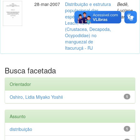
28-mar-2007
Distribuição e estrutura
Bedê,
populacional das
Luciane
espécies de Uca
Marins
Leach, 1814
(Crustacea, Decapoda,
Ocypodidae) no
manguezal de
Itacuruçá - RJ
Busca facetada
Orientador
Oshiro, Lidia Miyako Yoshii
1
Assunto
distribuição
1