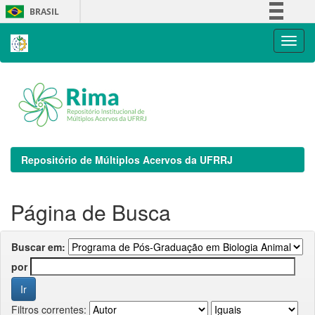
Skip
BRASIL
navigation
Simplifique!
Comunica BR
Participe
Acesso à informação
Legislação
Canais
Repositório de Múltiplos Acervos da UFRRJ
Página de Busca
Buscar em:
por
Filtros correntes: