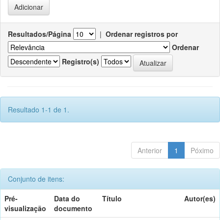
Resultados/Página
|
Ordenar registros por
Ordenar
Registro(s)
Resultado 1-1 de 1.
Anterior
1
Póximo
Conjunto de itens:
Pré-
Data do
Título
Autor(es)
visualização
documento