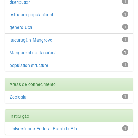
distribution
1
estrutura populacional
1
gênero Uca
1
Itacuruçá`s Mangrove
1
Manguezal de Itacuruçá
1
population structure
1
Áreas de conhecimento
Zoologia
1
Instituição
Universidade Federal Rural do Rio...
1