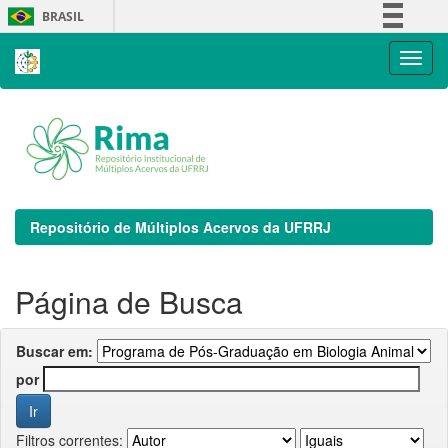
Skip
BRASIL
navigation
Simplifique!
Comunica BR
Participe
Acesso à informação
Legislação
Canais
Repositório de Múltiplos Acervos da UFRRJ
Página de Busca
Buscar em:
por
Filtros correntes: