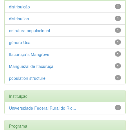
distribuição
1
distribution
1
estrutura populacional
1
gênero Uca
1
Itacuruçá`s Mangrove
1
Manguezal de Itacuruçá
1
population structure
1
Instituição
Universidade Federal Rural do Rio...
1
Programa