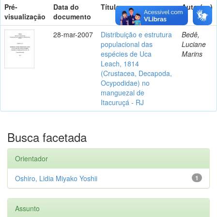
Pré-
Data do
Título
Autor(es)
visualização
documento
28-mar-2007
Distribuição e estrutura
Bedê,
populacional das
Luciane
espécies de Uca
Marins
Leach, 1814
(Crustacea, Decapoda,
Ocypodidae) no
manguezal de
Itacuruçá - RJ
Busca facetada
Orientador
Oshiro, Lidia Miyako Yoshii
1
Assunto