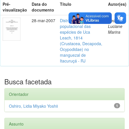
Pré-
Data do
Título
Autor(es)
visualização
documento
28-mar-2007
Distribuição e estrutura
Bedê,
populacional das
Luciane
espécies de Uca
Marins
Leach, 1814
(Crustacea, Decapoda,
Ocypodidae) no
manguezal de
Itacuruçá - RJ
Busca facetada
Orientador
Oshiro, Lidia Miyako Yoshii
1
Assunto