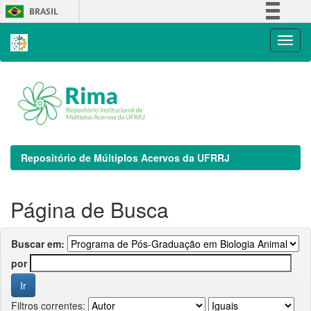
Skip
BRASIL
navigation
Simplifique!
Comunica BR
Participe
Acesso à informação
Legislação
Canais
Repositório de Múltiplos Acervos da UFRRJ
Página de Busca
Buscar em:
por
Filtros correntes: