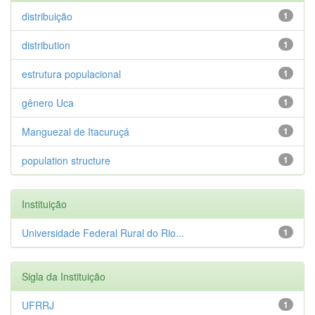
distribuição
1
distribution
1
estrutura populacional
1
gênero Uca
1
Manguezal de Itacuruçá
1
population structure
1
Instituição
Universidade Federal Rural do Rio...
1
Sigla da Instituição
UFRRJ
1