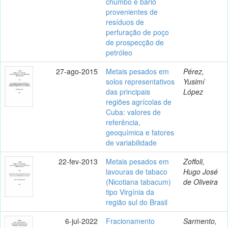
chumbo e bário
provenientes de
resíduos de
perfuração de poço
de prospecção de
petróleo
27-ago-2015
Metais pesados em
Pérez,
solos representativos
Yusimí
das principais
López
regiões agrícolas de
Cuba: valores de
referência,
geoquímica e fatores
de variabilidade
22-fev-2013
Metais pesados em
Zoffoli,
lavouras de tabaco
Hugo José
(Nicotiana tabacum)
de Oliveira
tipo Virgínia da
região sul do Brasil
6-jul-2022
Fracionamento
Sarmento,