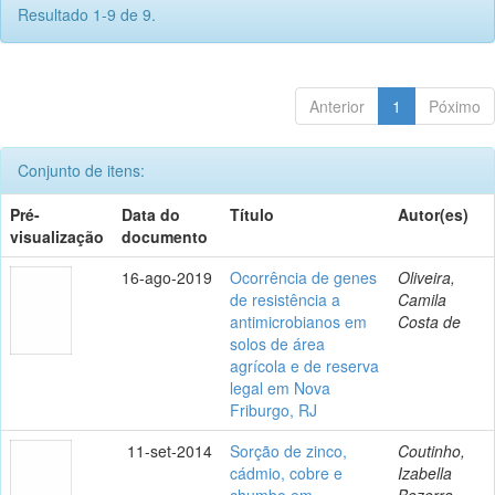
Resultado 1-9 de 9.
Anterior
1
Póximo
Conjunto de itens:
Pré-
Data do
Título
Autor(es)
visualização
documento
16-ago-2019
Ocorrência de genes
Oliveira,
de resistência a
Camila
antimicrobianos em
Costa de
solos de área
agrícola e de reserva
legal em Nova
Friburgo, RJ
11-set-2014
Sorção de zinco,
Coutinho,
cádmio, cobre e
Izabella
chumbo em
Bezerra