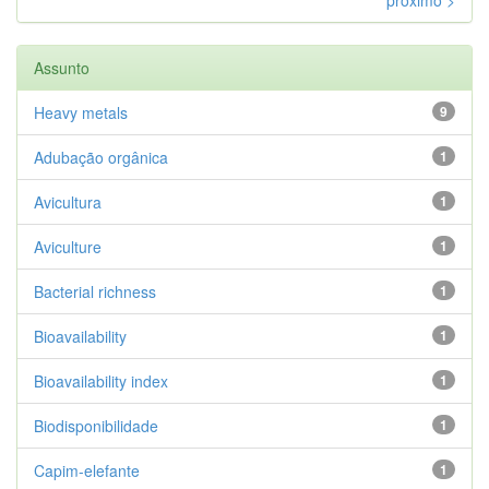
Assunto
Heavy metals
9
Adubação orgânica
1
Avicultura
1
Aviculture
1
Bacterial richness
1
Bioavailability
1
Bioavailability index
1
Biodisponibilidade
1
Capim-elefante
1