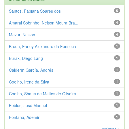
Santos, Fabiana Soares dos
5
Amaral Sobrinho, Nelson Moura Bra...
4
Mazur, Nelson
4
Breda, Farley Alexandre da Fonseca
1
Burak, Diego Lang
1
Calderín García, Andrés
1
Coelho, Irene da Silva
1
Coelho, Shana de Mattos de Oliveira
1
Febles, José Manuel
1
Fontana, Ademir
1
próximo >