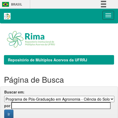
Skip
BRASIL
navigation
Simplifique!
Comunica BR
Participe
Acesso à informação
Legislação
Canais
Repositório de Múltiplos Acervos da UFRRJ
Página de Busca
Buscar em:
por