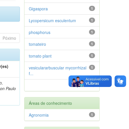
Gigaspora
1
Lycopersicum esculentum
1
phosphorus
1
Póximo
tomateiro
1
tomato plant
1
r(es)
vesiculararbuscular mycorrhizal
1
f...
o,
próximo >
on Paulo
Áreas de conhecimento
Agronomia
1