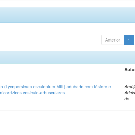
Anterior
1
Auto
ro (Lycopersicum esculentum Mill.) adubado com fósforo e
Araúj
icorrízicos vesículo-arbusculares
Adels
de