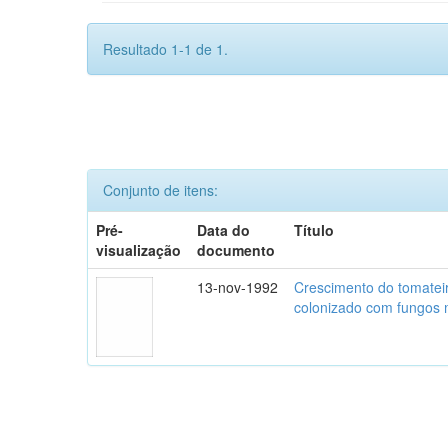
Resultado 1-1 de 1.
Conjunto de itens:
Pré-
Data do
Título
visualização
documento
13-nov-1992
Crescimento do tomatei
colonizado com fungos m