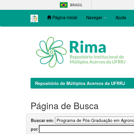
Skip
BRASIL
navigation
Página inicial
Navegar
Ajuda
Repositório de Múltiplos Acervos da UFRRJ
Página de Busca
Buscar em:
por