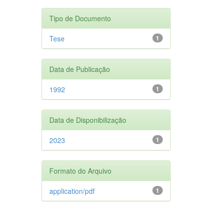
Tipo de Documento
Tese
1
Data de Publicação
1992
1
Data de Disponibilização
2023
1
Formato do Arquivo
application/pdf
1