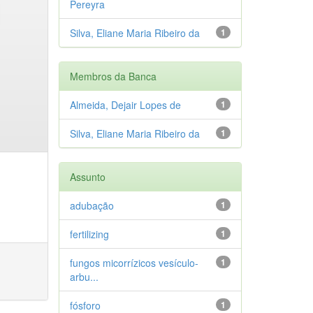
Pereyra
Silva, Eliane Maria Ribeiro da
1
Membros da Banca
Almeida, Dejair Lopes de
1
Silva, Eliane Maria Ribeiro da
1
Assunto
adubação
1
fertilizing
1
fungos micorrízicos vesículo-
1
arbu...
fósforo
1