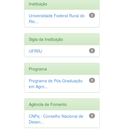
Instituição
Universidade Federal Rural do
1
Rio...
Sigla da Instituição
UFRRJ
1
Programa
Programa de Pós-Graduação
1
em Agro...
Agência de Fomento
CNPq - Conselho Nacional de
1
Desen...