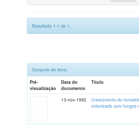
Resultado 1-1 de 1.
Conjunto de itens:
Pré-
Data do
Título
visualização
documento
13-nov-1992
Crescimento do tomatei
colonizado com fungos m