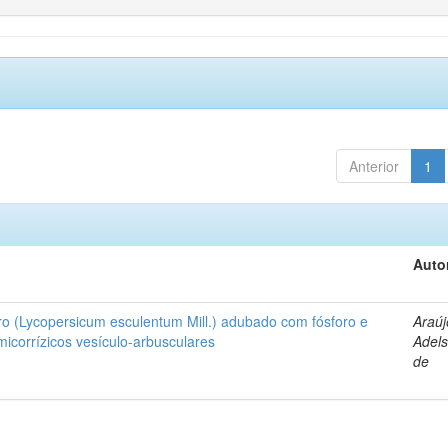
Anterior
1
Auto
ro (Lycopersicum esculentum Mill.) adubado com fósforo e
Araúj
icorrízicos vesículo-arbusculares
Adels
de