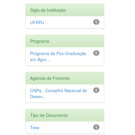
Sigla da Instituição
UFRRJ
1
Programa
Programa de Pós-Graduação
1
em Agro...
Agência de Fomento
CNPq - Conselho Nacional de
1
Desen...
Tipo de Documento
Tese
1