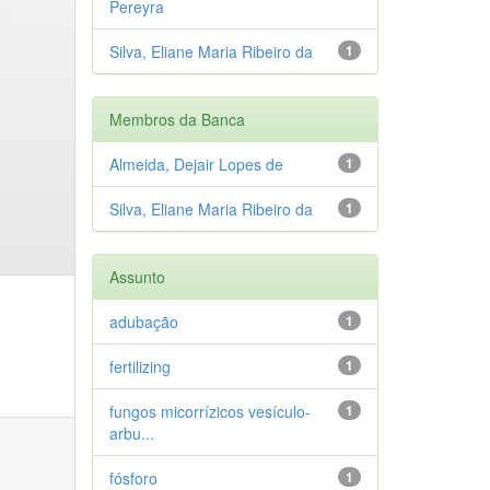
Pereyra
Silva, Eliane Maria Ribeiro da
1
Membros da Banca
Almeida, Dejair Lopes de
1
Silva, Eliane Maria Ribeiro da
1
Assunto
adubação
1
fertilizing
1
fungos micorrízicos vesículo-
1
arbu...
fósforo
1