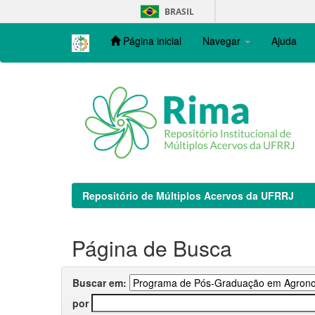
Skip
BRASIL
navigation
Página inicial
Navegar
Ajuda
Repositório de Múltiplos Acervos da UFRRJ
Página de Busca
Buscar em:
por