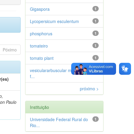
Gigaspora
1
Lycopersicum esculentum
1
phosphorus
1
tomateiro
1
Póximo
tomato plant
1
vesiculararbuscular mycorrhizal
1
f...
r(es)
próximo >
o,
on Paulo
Instituição
Universidade Federal Rural do
1
Rio...