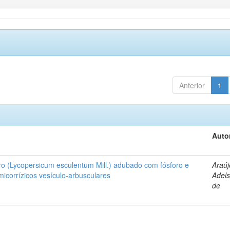
Anterior
1
Auto
ro (Lycopersicum esculentum Mill.) adubado com fósforo e
Araúj
icorrízicos vesículo-arbusculares
Adels
de