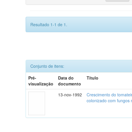
Resultado 1-1 de 1.
Conjunto de itens:
Pré-
Data do
Título
visualização
documento
13-nov-1992
Crescimento do tomatei
colonizado com fungos m