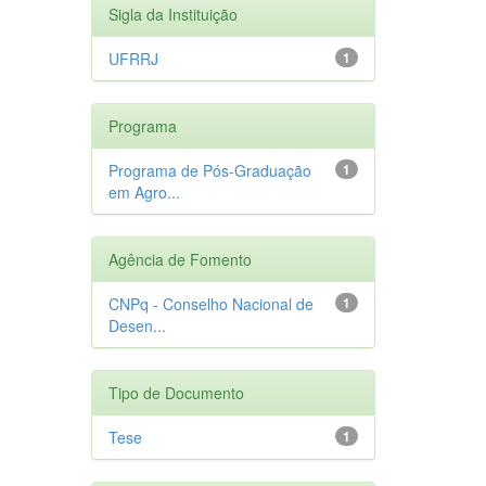
Sigla da Instituição
UFRRJ
1
Programa
Programa de Pós-Graduação
1
em Agro...
Agência de Fomento
CNPq - Conselho Nacional de
1
Desen...
Tipo de Documento
Tese
1