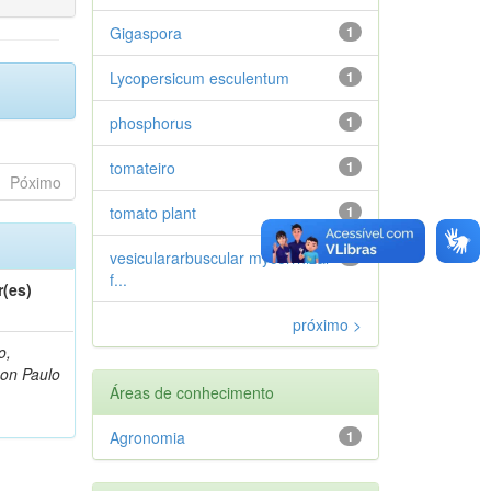
Gigaspora
1
Lycopersicum esculentum
1
phosphorus
1
tomateiro
1
Póximo
tomato plant
1
vesiculararbuscular mycorrhizal
1
f...
r(es)
próximo >
o,
on Paulo
Áreas de conhecimento
Agronomia
1