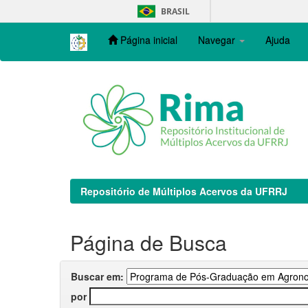
Skip
BRASIL
navigation
Página inicial
Navegar
Ajuda
Repositório de Múltiplos Acervos da UFRRJ
Página de Busca
Buscar em:
por