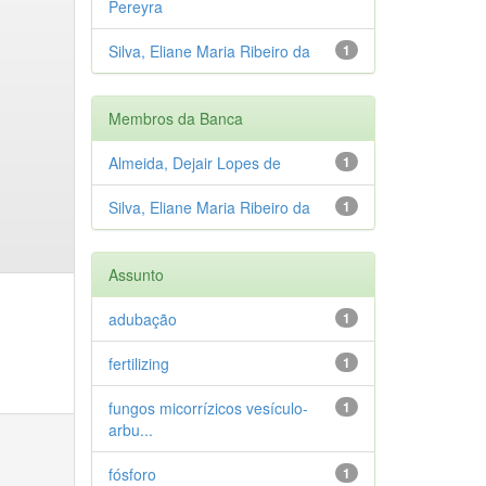
Pereyra
Silva, Eliane Maria Ribeiro da
1
Membros da Banca
Almeida, Dejair Lopes de
1
Silva, Eliane Maria Ribeiro da
1
Assunto
adubação
1
fertilizing
1
fungos micorrízicos vesículo-
1
arbu...
fósforo
1