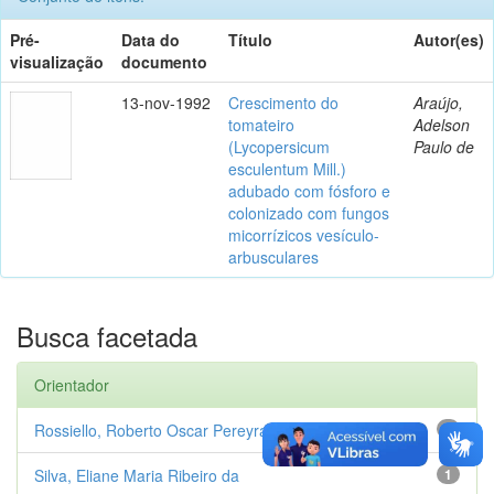
Pré-
Data do
Título
Autor(es)
visualização
documento
13-nov-1992
Crescimento do
Araújo,
tomateiro
Adelson
(Lycopersicum
Paulo de
esculentum Mill.)
adubado com fósforo e
colonizado com fungos
micorrízicos vesículo-
arbusculares
Busca facetada
Orientador
Rossiello, Roberto Oscar Pereyra
1
Silva, Eliane Maria Ribeiro da
1