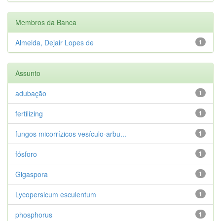
Membros da Banca
Almeida, Dejair Lopes de
1
Assunto
adubação
1
fertilizing
1
fungos micorrízicos vesículo-arbu...
1
fósforo
1
Gigaspora
1
Lycopersicum esculentum
1
phosphorus
1