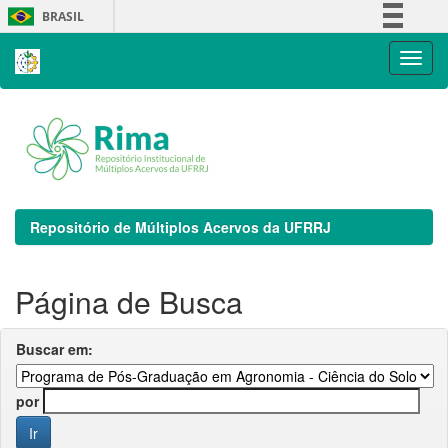
Skip
BRASIL
navigation
Simplifique!
Comunica BR
Participe
Acesso à informação
Legislação
Canais
Repositório de Múltiplos Acervos da UFRRJ
Página de Busca
Buscar em:
por