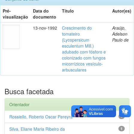
Pré-
Data do
Título
Autor(es)
visualização
documento
13-nov-1992
Crescimento do
Araújo,
tomateiro
Adelson
(Lycopersicum
Paulo de
esculentum Mill.)
adubado com fósforo e
colonizado com fungos
micorrízicos vesículo-
arbusculares
Busca facetada
Orientador
Rossiello, Roberto Oscar Pereyra
1
Silva, Eliane Maria Ribeiro da
1