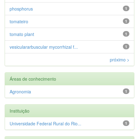
phosphorus
1
tomateiro
1
tomato plant
1
vesiculararbuscular mycorrhizal f...
1
próximo >
Áreas de conhecimento
Agronomia
1
Instituição
Universidade Federal Rural do Rio...
1