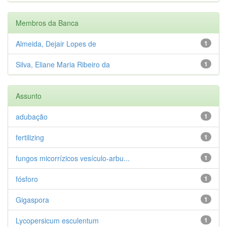
Membros da Banca
Almeida, Dejair Lopes de
1
Silva, Eliane Maria Ribeiro da
1
Assunto
adubação
1
fertilizing
1
fungos micorrízicos vesículo-arbu...
1
fósforo
1
Gigaspora
1
Lycopersicum esculentum
1