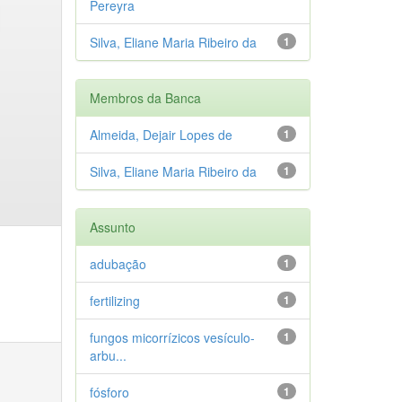
Pereyra
Silva, Eliane Maria Ribeiro da
1
Membros da Banca
Almeida, Dejair Lopes de
1
Silva, Eliane Maria Ribeiro da
1
Assunto
adubação
1
fertilizing
1
fungos micorrízicos vesículo-
1
arbu...
fósforo
1