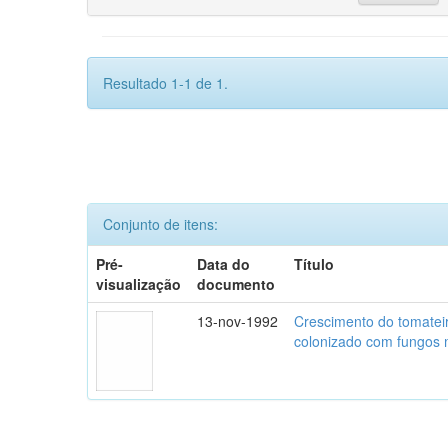
Resultado 1-1 de 1.
Conjunto de itens:
Pré-
Data do
Título
visualização
documento
13-nov-1992
Crescimento do tomatei
colonizado com fungos m