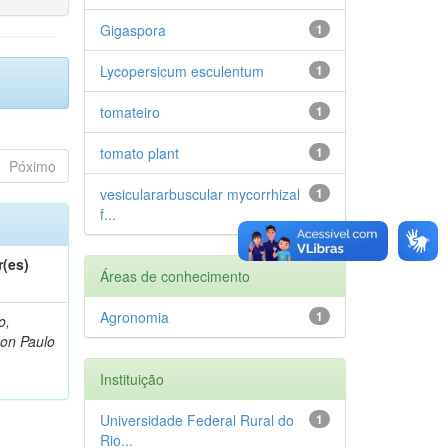
Gigaspora
1
Lycopersicum esculentum
1
tomateiro
1
tomato plant
1
Póximo
vesiculararbuscular mycorrhizal
1
f...
r(es)
Áreas de conhecimento
Agronomia
1
o,
on Paulo
Instituição
Universidade Federal Rural do
1
Rio...