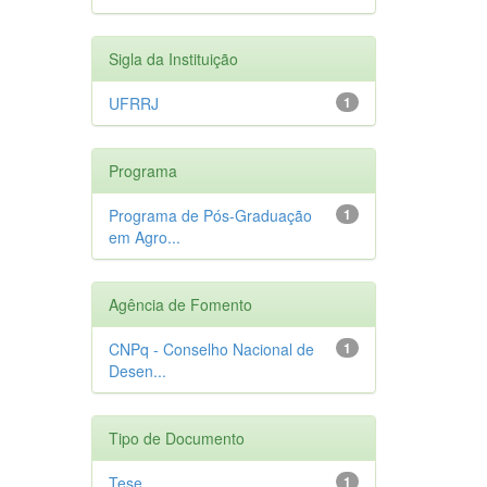
Sigla da Instituição
UFRRJ
1
Programa
Programa de Pós-Graduação
1
em Agro...
Agência de Fomento
CNPq - Conselho Nacional de
1
Desen...
Tipo de Documento
Tese
1