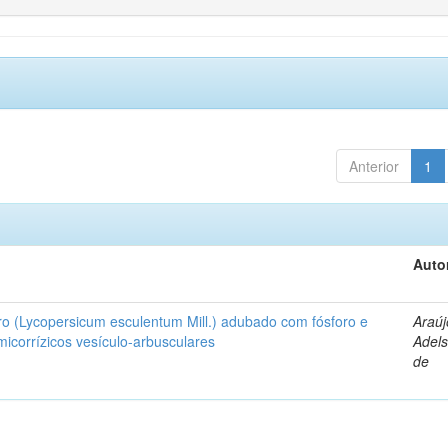
Anterior
1
Auto
ro (Lycopersicum esculentum Mill.) adubado com fósforo e
Araúj
icorrízicos vesículo-arbusculares
Adels
de