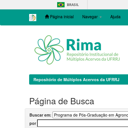
Skip
BRASIL
navigation
Página inicial
Navegar
Ajuda
Repositório de Múltiplos Acervos da UFRRJ
Página de Busca
Buscar em:
por