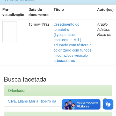
Pré-
Data do
Título
Autor(es)
visualização
documento
13-nov-1992
Crescimento do
Araújo,
tomateiro
Adelson
(Lycopersicum
Paulo de
esculentum Mill.)
adubado com fósforo e
colonizado com fungos
micorrízicos vesículo-
arbusculares
Busca facetada
Orientador
Silva, Eliane Maria Ribeiro da
1