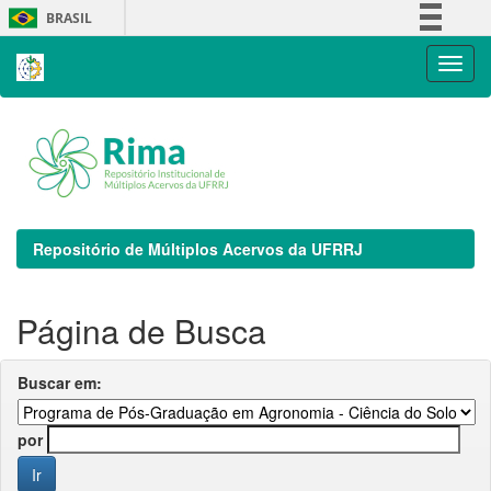
Skip
BRASIL
navigation
Simplifique!
Comunica BR
Participe
Acesso à informação
Legislação
Canais
Repositório de Múltiplos Acervos da UFRRJ
Página de Busca
Buscar em:
por