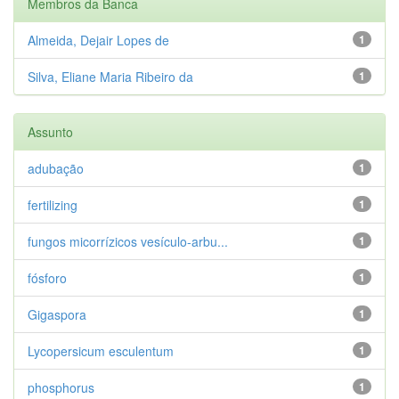
Membros da Banca
Almeida, Dejair Lopes de
1
Silva, Eliane Maria Ribeiro da
1
Assunto
adubação
1
fertilizing
1
fungos micorrízicos vesículo-arbu...
1
fósforo
1
Gigaspora
1
Lycopersicum esculentum
1
phosphorus
1