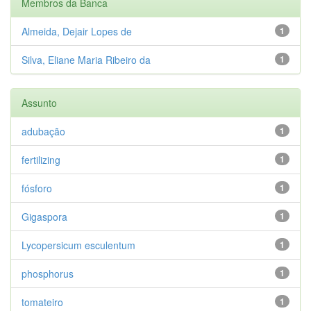
Membros da Banca
Almeida, Dejair Lopes de
1
Silva, Eliane Maria Ribeiro da
1
Assunto
adubação
1
fertilizing
1
fósforo
1
Gigaspora
1
Lycopersicum esculentum
1
phosphorus
1
tomateiro
1