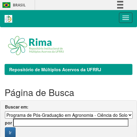
Skip
BRASIL
navigation
Simplifique!
Comunica BR
Participe
Acesso à informação
Legislação
Canais
Repositório de Múltiplos Acervos da UFRRJ
Página de Busca
Buscar em:
por