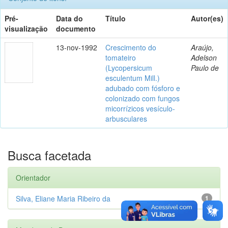
Pré-
Data do
Título
Autor(es)
visualização
documento
13-nov-1992
Crescimento do
Araújo,
tomateiro
Adelson
(Lycopersicum
Paulo de
esculentum Mill.)
adubado com fósforo e
colonizado com fungos
micorrízicos vesículo-
arbusculares
Busca facetada
Orientador
Silva, Eliane Maria Ribeiro da
1