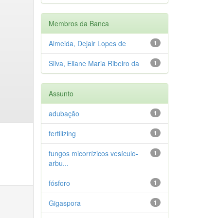
Membros da Banca
Almeida, Dejair Lopes de
1
Silva, Eliane Maria Ribeiro da
1
Assunto
adubação
1
fertilizing
1
fungos micorrízicos vesículo-
1
arbu...
fósforo
1
Gigaspora
1