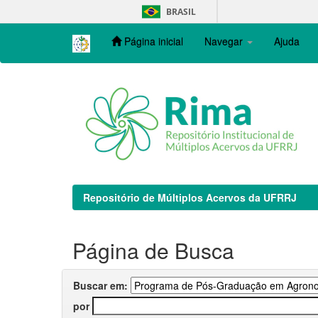
Skip
BRASIL
navigation
Página inicial
Navegar
Ajuda
Repositório de Múltiplos Acervos da UFRRJ
Página de Busca
Buscar em:
por