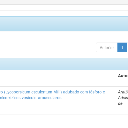
Anterior
1
Auto
ro (Lycopersicum esculentum Mill.) adubado com fósforo e
Araúj
icorrízicos vesículo-arbusculares
Adels
de