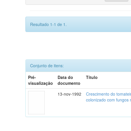
Resultado 1-1 de 1.
Conjunto de itens:
Pré-
Data do
Título
visualização
documento
13-nov-1992
Crescimento do tomatei
colonizado com fungos m