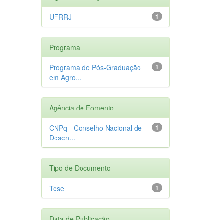
UFRRJ
1
Programa
Programa de Pós-Graduação
1
em Agro...
Agência de Fomento
CNPq - Conselho Nacional de
1
Desen...
Tipo de Documento
Tese
1
Data de Publicação