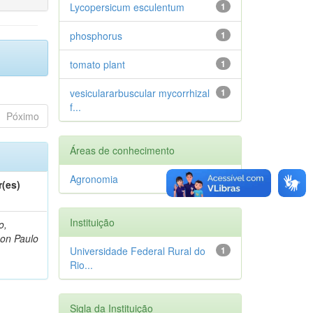
Lycopersicum esculentum
1
phosphorus
1
tomato plant
1
vesiculararbuscular mycorrhizal
1
f...
Póximo
Áreas de conhecimento
Agronomia
1
r(es)
Instituição
o,
on Paulo
Universidade Federal Rural do
1
Rio...
Sigla da Instituição