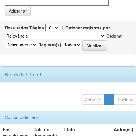
Resultados/Página
|
Ordenar registros por
Ordenar
Registro(s)
Resultado 1-1 de 1.
Anterior
1
Póximo
Conjunto de itens:
Pré-
Data do
Título
Autor(es)
visualização
documento