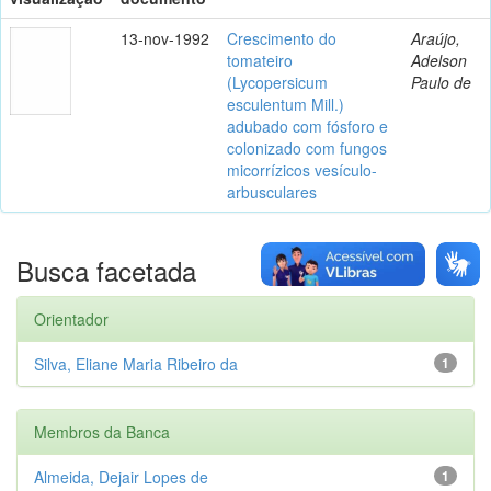
13-nov-1992
Crescimento do
Araújo,
tomateiro
Adelson
(Lycopersicum
Paulo de
esculentum Mill.)
adubado com fósforo e
colonizado com fungos
micorrízicos vesículo-
arbusculares
Busca facetada
Orientador
Silva, Eliane Maria Ribeiro da
1
Membros da Banca
Almeida, Dejair Lopes de
1