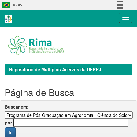
Skip
BRASIL
navigation
Simplifique!
Comunica BR
Participe
Acesso à informação
Legislação
Canais
Repositório de Múltiplos Acervos da UFRRJ
Página de Busca
Buscar em:
por