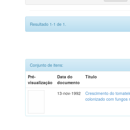
Resultado 1-1 de 1.
Conjunto de itens:
Pré-
Data do
Título
visualização
documento
13-nov-1992
Crescimento do tomatei
colonizado com fungos m