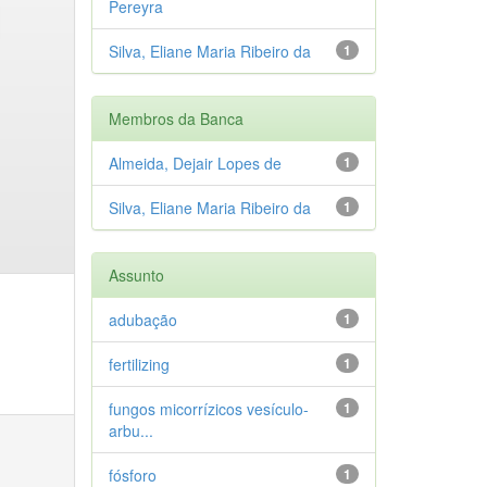
Pereyra
Silva, Eliane Maria Ribeiro da
1
Membros da Banca
Almeida, Dejair Lopes de
1
Silva, Eliane Maria Ribeiro da
1
Assunto
adubação
1
fertilizing
1
fungos micorrízicos vesículo-
1
arbu...
fósforo
1