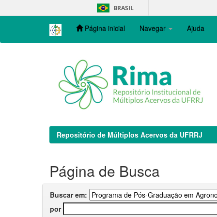
Skip
BRASIL
navigation
Página inicial
Navegar
Ajuda
Repositório de Múltiplos Acervos da UFRRJ
Página de Busca
Buscar em:
por