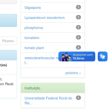
Gigaspora
1
Lycopersicum esculentum
1
phosphorus
1
tomateiro
1
Póximo
tomato plant
1
vesiculararbuscular mycorrhizal
1
f...
r(es)
próximo >
o,
on Paulo
Instituição
Universidade Federal Rural do
1
Rio...