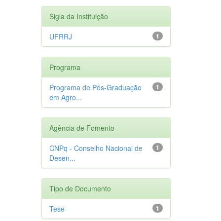
Sigla da Instituição
UFRRJ
1
Programa
Programa de Pós-Graduação
1
em Agro...
Agência de Fomento
CNPq - Conselho Nacional de
1
Desen...
Tipo de Documento
Tese
1