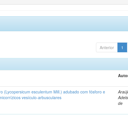
Anterior
1
Auto
ro (Lycopersicum esculentum Mill.) adubado com fósforo e
Araúj
icorrízicos vesículo-arbusculares
Adels
de