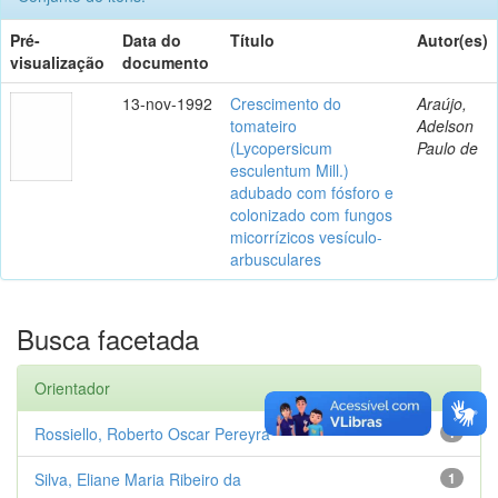
Pré-
Data do
Título
Autor(es)
visualização
documento
13-nov-1992
Crescimento do
Araújo,
tomateiro
Adelson
(Lycopersicum
Paulo de
esculentum Mill.)
adubado com fósforo e
colonizado com fungos
micorrízicos vesículo-
arbusculares
Busca facetada
Orientador
Rossiello, Roberto Oscar Pereyra
1
Silva, Eliane Maria Ribeiro da
1