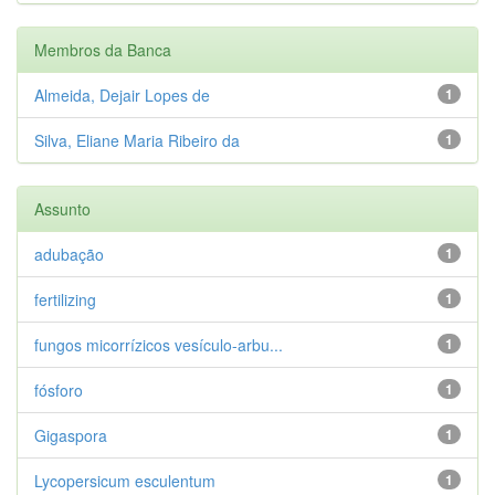
Membros da Banca
Almeida, Dejair Lopes de
1
Silva, Eliane Maria Ribeiro da
1
Assunto
adubação
1
fertilizing
1
fungos micorrízicos vesículo-arbu...
1
fósforo
1
Gigaspora
1
Lycopersicum esculentum
1