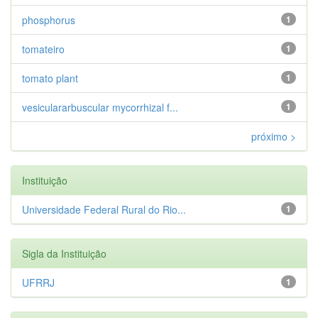
phosphorus
1
tomateiro
1
tomato plant
1
vesiculararbuscular mycorrhizal f...
1
próximo >
Instituição
Universidade Federal Rural do Rio...
1
Sigla da Instituição
UFRRJ
1