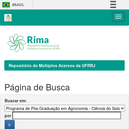
Skip
BRASIL
navigation
Simplifique!
Comunica BR
Participe
Acesso à informação
Legislação
Canais
Repositório de Múltiplos Acervos da UFRRJ
Página de Busca
Buscar em:
por