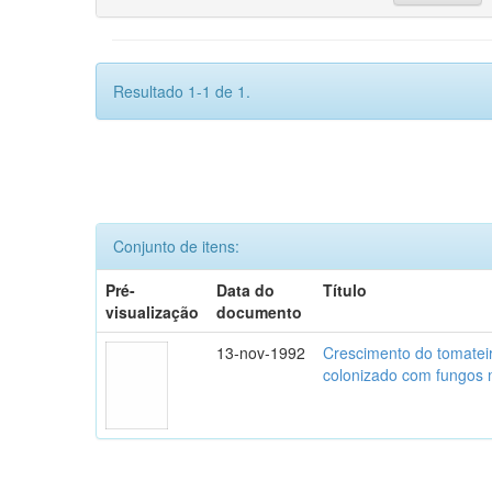
Resultado 1-1 de 1.
Conjunto de itens:
Pré-
Data do
Título
visualização
documento
13-nov-1992
Crescimento do tomatei
colonizado com fungos m