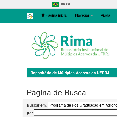
Skip
BRASIL
navigation
Página inicial
Navegar
Ajuda
Repositório de Múltiplos Acervos da UFRRJ
Página de Busca
Buscar em:
por