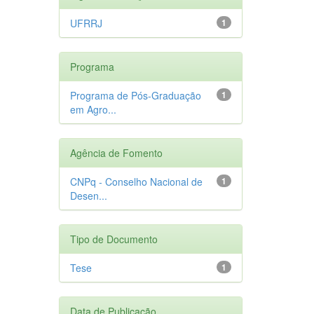
UFRRJ
1
Programa
Programa de Pós-Graduação
1
em Agro...
Agência de Fomento
CNPq - Conselho Nacional de
1
Desen...
Tipo de Documento
Tese
1
Data de Publicação