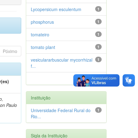
Lycopersicum esculentum
1
phosphorus
1
tomateiro
1
tomato plant
1
Póximo
vesiculararbuscular mycorrhizal
1
f...
próximo >
r(es)
Instituição
o,
on Paulo
Universidade Federal Rural do
1
Rio...
Sigla da Instituição