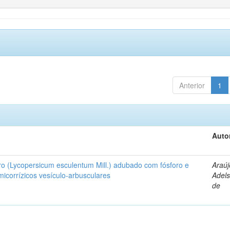
Anterior
1
Auto
ro (Lycopersicum esculentum Mill.) adubado com fósforo e
Araúj
icorrízicos vesículo-arbusculares
Adels
de