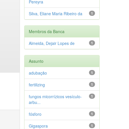
Pereyra
Silva, Eliane Maria Ribeiro da
1
Membros da Banca
Almeida, Dejair Lopes de
1
Assunto
adubação
1
fertilizing
1
fungos micorrízicos vesículo-
1
arbu...
fósforo
1
Gigaspora
1