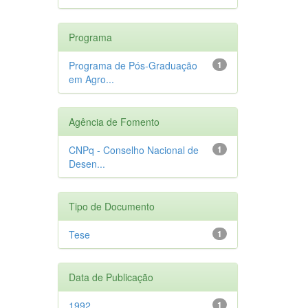
Programa
Programa de Pós-Graduação
1
em Agro...
Agência de Fomento
CNPq - Conselho Nacional de
1
Desen...
Tipo de Documento
Tese
1
Data de Publicação
1992
1