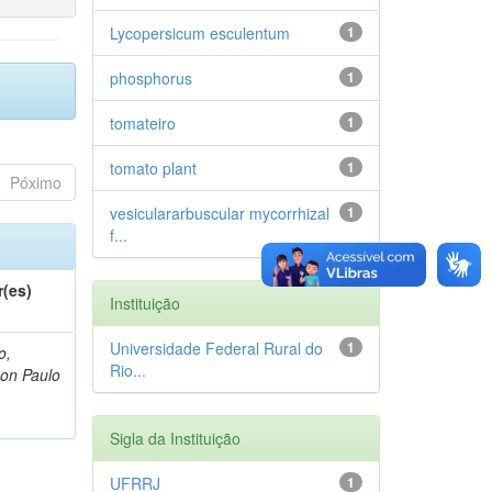
Lycopersicum esculentum
1
phosphorus
1
tomateiro
1
tomato plant
1
Póximo
vesiculararbuscular mycorrhizal
1
f...
r(es)
Instituição
Universidade Federal Rural do
1
o,
Rio...
on Paulo
Sigla da Instituição
UFRRJ
1