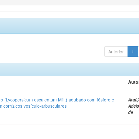
Anterior
1
Auto
ro (Lycopersicum esculentum Mill.) adubado com fósforo e
Araúj
icorrízicos vesículo-arbusculares
Adels
de