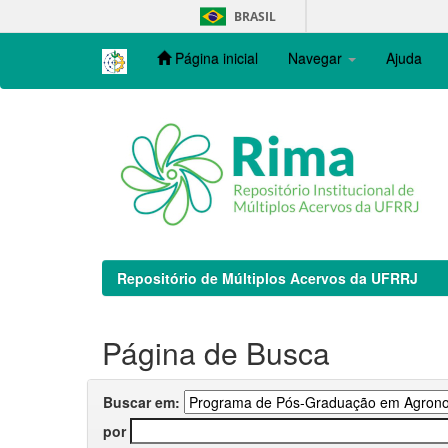
Skip
BRASIL
navigation
Página inicial
Navegar
Ajuda
Repositório de Múltiplos Acervos da UFRRJ
Página de Busca
Buscar em:
por