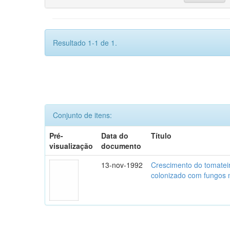
Resultado 1-1 de 1.
Conjunto de itens:
Pré-
Data do
Título
visualização
documento
13-nov-1992
Crescimento do tomatei
colonizado com fungos m