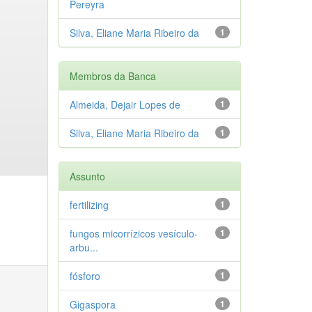
Pereyra
Silva, Eliane Maria Ribeiro da
1
Membros da Banca
Almeida, Dejair Lopes de
1
Silva, Eliane Maria Ribeiro da
1
Assunto
fertilizing
1
fungos micorrízicos vesículo-
1
arbu...
fósforo
1
Gigaspora
1