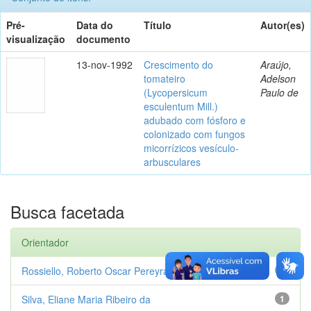
Pré-
Data do
Título
Autor(es)
visualização
documento
13-nov-1992
Crescimento do
Araújo,
tomateiro
Adelson
(Lycopersicum
Paulo de
esculentum Mill.)
adubado com fósforo e
colonizado com fungos
micorrízicos vesículo-
arbusculares
Busca facetada
Orientador
Rossiello, Roberto Oscar Pereyra
1
Silva, Eliane Maria Ribeiro da
1