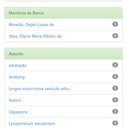
Membros da Banca
Almeida, Dejair Lopes de
1
Silva, Eliane Maria Ribeiro da
1
Assunto
adubação
1
fertilizing
1
fungos micorrízicos vesículo-arbu...
1
fósforo
1
Gigaspora
1
Lycopersicum esculentum
1