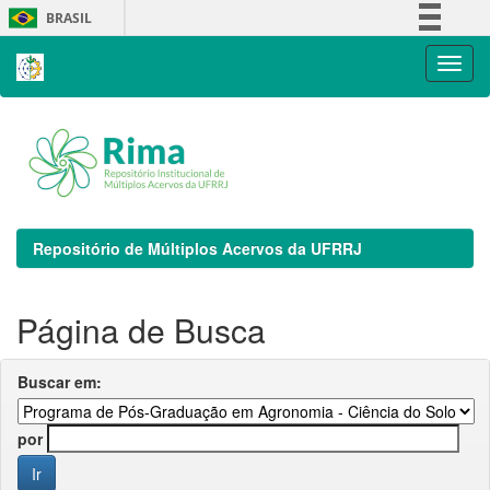
Skip
BRASIL
navigation
Simplifique!
Comunica BR
Participe
Acesso à informação
Legislação
Canais
Repositório de Múltiplos Acervos da UFRRJ
Página de Busca
Buscar em:
por