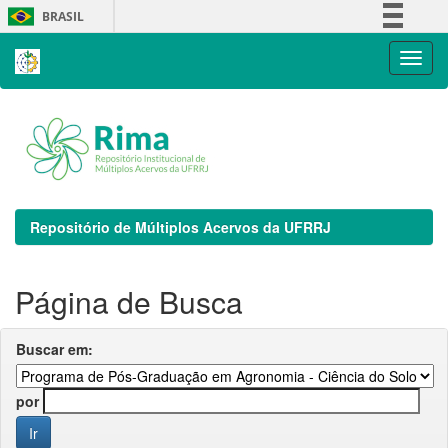
Skip
BRASIL
navigation
Simplifique!
Comunica BR
Participe
Acesso à informação
Legislação
Canais
Repositório de Múltiplos Acervos da UFRRJ
Página de Busca
Buscar em:
por