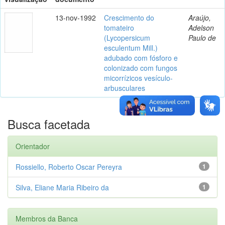
13-nov-1992
Crescimento do
Araújo,
tomateiro
Adelson
(Lycopersicum
Paulo de
esculentum Mill.)
adubado com fósforo e
colonizado com fungos
micorrízicos vesículo-
arbusculares
Busca facetada
Orientador
Rossiello, Roberto Oscar Pereyra
1
Silva, Eliane Maria Ribeiro da
1
Membros da Banca