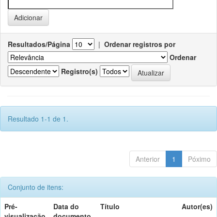
Resultados/Página
|
Ordenar registros por
Ordenar
Registro(s)
Resultado 1-1 de 1.
Anterior
1
Póximo
Conjunto de itens:
Pré-
Data do
Título
Autor(es)
visualização
documento