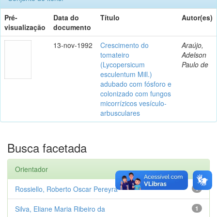
Pré-
Data do
Título
Autor(es)
visualização
documento
13-nov-1992
Crescimento do
Araújo,
tomateiro
Adelson
(Lycopersicum
Paulo de
esculentum Mill.)
adubado com fósforo e
colonizado com fungos
micorrízicos vesículo-
arbusculares
Busca facetada
Orientador
Rossiello, Roberto Oscar Pereyra
1
Silva, Eliane Maria Ribeiro da
1