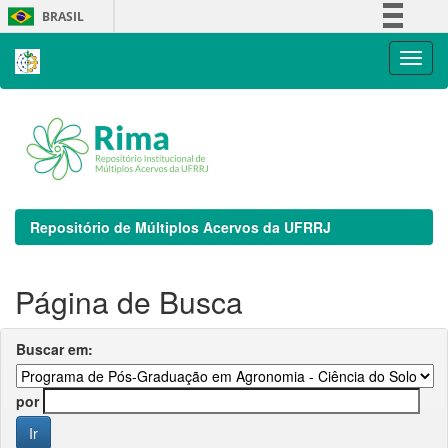
Skip
BRASIL
navigation
Simplifique!
Comunica BR
Participe
Acesso à informação
Legislação
Canais
Repositório de Múltiplos Acervos da UFRRJ
Página de Busca
Buscar em:
por