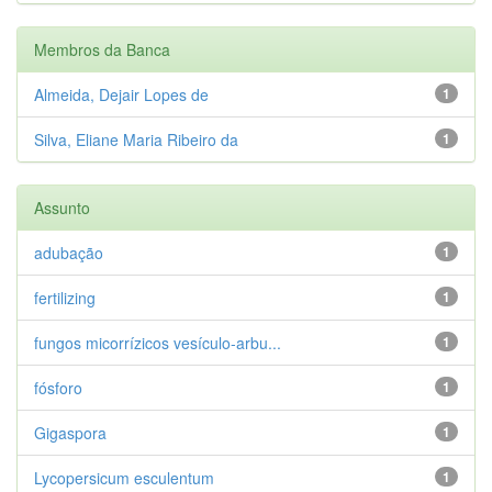
Membros da Banca
Almeida, Dejair Lopes de
1
Silva, Eliane Maria Ribeiro da
1
Assunto
adubação
1
fertilizing
1
fungos micorrízicos vesículo-arbu...
1
fósforo
1
Gigaspora
1
Lycopersicum esculentum
1