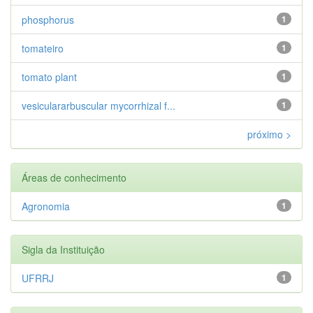
phosphorus
1
tomateiro
1
tomato plant
1
vesiculararbuscular mycorrhizal f...
1
próximo >
Áreas de conhecimento
Agronomia
1
Sigla da Instituição
UFRRJ
1