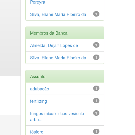
Pereyra
Silva, Eliane Maria Ribeiro da
1
Membros da Banca
Almeida, Dejair Lopes de
1
Silva, Eliane Maria Ribeiro da
1
Assunto
adubação
1
fertilizing
1
fungos micorrízicos vesículo-
1
arbu...
fósforo
1