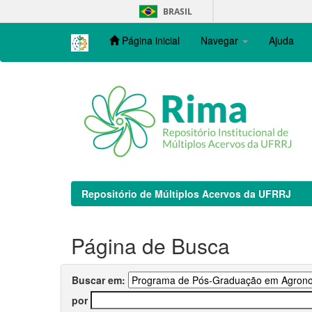
Skip
BRASIL
navigation
Página inicial
Navegar
Ajuda
Repositório de Múltiplos Acervos da UFRRJ
Página de Busca
Buscar em:
por