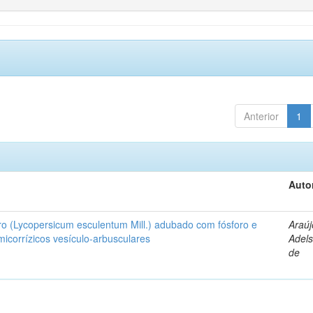
Anterior
1
Auto
ro (Lycopersicum esculentum Mill.) adubado com fósforo e
Araúj
icorrízicos vesículo-arbusculares
Adels
de