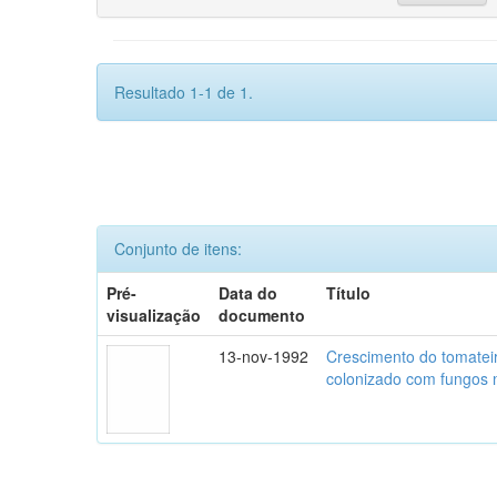
Resultado 1-1 de 1.
Conjunto de itens:
Pré-
Data do
Título
visualização
documento
13-nov-1992
Crescimento do tomatei
colonizado com fungos m