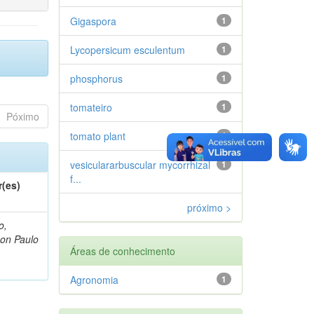
Gigaspora
1
Lycopersicum esculentum
1
phosphorus
1
tomateiro
1
Póximo
tomato plant
1
vesiculararbuscular mycorrhizal
1
f...
r(es)
próximo >
o,
on Paulo
Áreas de conhecimento
Agronomia
1