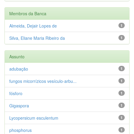
Membros da Banca
Almeida, Dejair Lopes de
1
Silva, Eliane Maria Ribeiro da
1
Assunto
adubação
1
fungos micorrízicos vesículo-arbu...
1
fósforo
1
Gigaspora
1
Lycopersicum esculentum
1
phosphorus
1