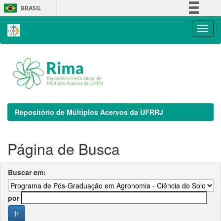
Skip
BRASIL
navigation
Simplifique!
Comunica BR
Participe
Acesso à informação
Legislação
Canais
Repositório de Múltiplos Acervos da UFRRJ
Página de Busca
Buscar em:
por