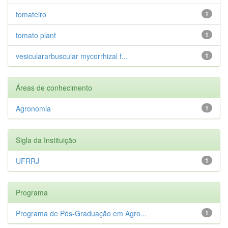
tomateiro
1
tomato plant
1
vesiculararbuscular mycorrhizal f...
1
Áreas de conhecimento
Agronomia
1
Sigla da Instituição
UFRRJ
1
Programa
Programa de Pós-Graduação em Agro...
1