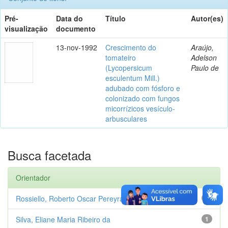
Pré-
Data do
Título
Autor(es)
visualização
documento
13-nov-1992
Crescimento do
Araújo,
tomateiro
Adelson
(Lycopersicum
Paulo de
esculentum Mill.)
adubado com fósforo e
colonizado com fungos
micorrízicos vesículo-
arbusculares
Busca facetada
Orientador
Rossiello, Roberto Oscar Pereyra
1
Silva, Eliane Maria Ribeiro da
1