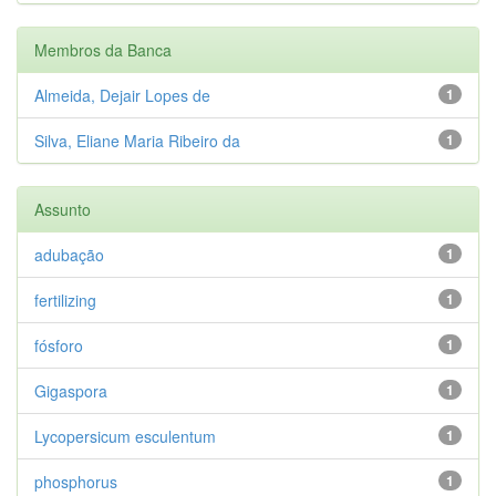
Membros da Banca
Almeida, Dejair Lopes de
1
Silva, Eliane Maria Ribeiro da
1
Assunto
adubação
1
fertilizing
1
fósforo
1
Gigaspora
1
Lycopersicum esculentum
1
phosphorus
1