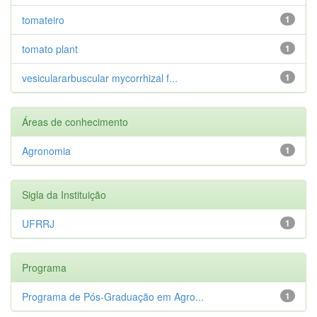
tomateiro
1
tomato plant
1
vesiculararbuscular mycorrhizal f...
1
Áreas de conhecimento
Agronomia
1
Sigla da Instituição
UFRRJ
1
Programa
Programa de Pós-Graduação em Agro...
1