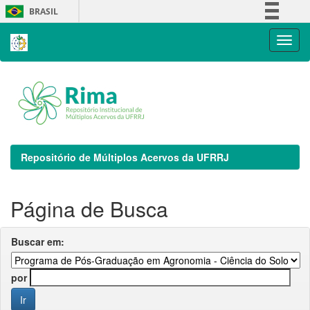
Skip
BRASIL
navigation
Simplifique!
Comunica BR
Participe
Acesso à informação
Legislação
Canais
Repositório de Múltiplos Acervos da UFRRJ
Página de Busca
Buscar em:
por