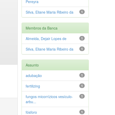
Pereyra
Silva, Eliane Maria Ribeiro da
1
Membros da Banca
Almeida, Dejair Lopes de
1
Silva, Eliane Maria Ribeiro da
1
Assunto
adubação
1
fertilizing
1
fungos micorrízicos vesículo-
1
arbu...
fósforo
1