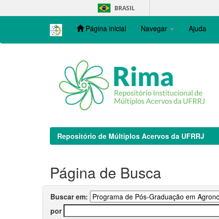
Skip
BRASIL
navigation
Página inicial
Navegar
Ajuda
Repositório de Múltiplos Acervos da UFRRJ
Página de Busca
Buscar em:
por