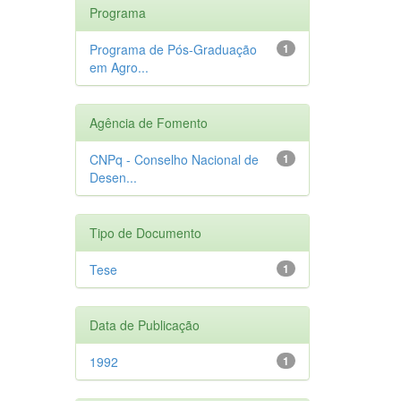
Programa
Programa de Pós-Graduação
1
em Agro...
Agência de Fomento
CNPq - Conselho Nacional de
1
Desen...
Tipo de Documento
Tese
1
Data de Publicação
1992
1