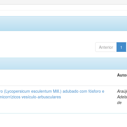
Anterior
1
Auto
ro (Lycopersicum esculentum Mill.) adubado com fósforo e
Araúj
icorrízicos vesículo-arbusculares
Adels
de