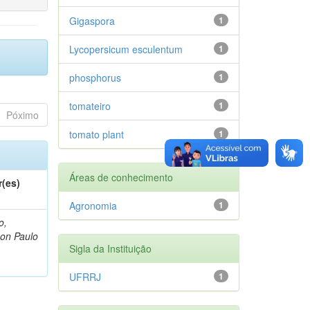
Gigaspora
1
Lycopersicum esculentum
1
phosphorus
1
tomateiro
1
Póximo
tomato plant
1
Áreas de conhecimento
r(es)
Agronomia
1
o,
on Paulo
Sigla da Instituição
UFRRJ
1