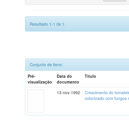
Resultado 1-1 de 1.
Conjunto de itens:
Pré-
Data do
Título
visualização
documento
13-nov-1992
Crescimento do tomatei
colonizado com fungos m