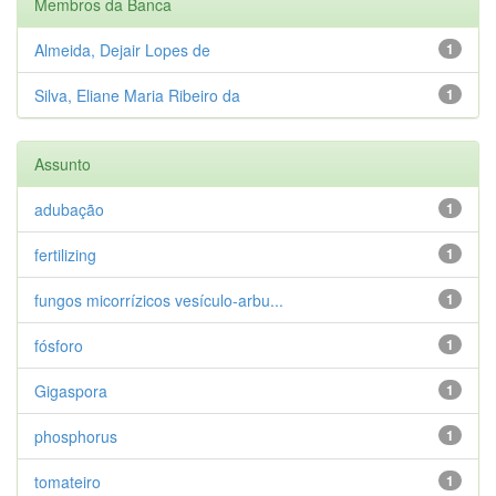
Membros da Banca
Almeida, Dejair Lopes de
1
Silva, Eliane Maria Ribeiro da
1
Assunto
adubação
1
fertilizing
1
fungos micorrízicos vesículo-arbu...
1
fósforo
1
Gigaspora
1
phosphorus
1
tomateiro
1