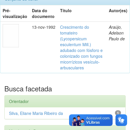
Pré-
Data do
Título
Autor(es)
visualização
documento
13-nov-1992
Crescimento do
Araújo,
tomateiro
Adelson
(Lycopersicum
Paulo de
esculentum Mill.)
adubado com fósforo e
colonizado com fungos
micorrízicos vesículo-
arbusculares
Busca facetada
Orientador
Silva, Eliane Maria Ribeiro da
1