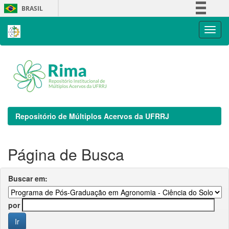
Skip
BRASIL
navigation
Simplifique!
Comunica BR
Participe
Acesso à informação
Legislação
Canais
Repositório de Múltiplos Acervos da UFRRJ
Página de Busca
Buscar em:
por