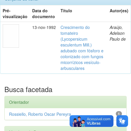
Pré-
Data do
Título
Autor(es)
visualização
documento
13-nov-1992
Crescimento do
Araújo,
tomateiro
Adelson
(Lycopersicum
Paulo de
esculentum Mill.)
adubado com fósforo e
colonizado com fungos
micorrízicos vesículo-
arbusculares
Busca facetada
Orientador
Rossiello, Roberto Oscar Pereyra
1