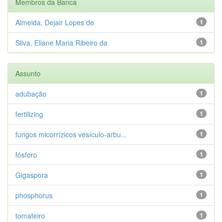
Membros da Banca
Almeida, Dejair Lopes de
1
Silva, Eliane Maria Ribeiro da
1
Assunto
adubação
1
fertilizing
1
fungos micorrízicos vesículo-arbu...
1
fósforo
1
Gigaspora
1
phosphorus
1
tomateiro
1