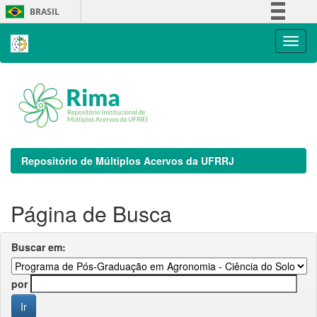
Skip
BRASIL
navigation
Simplifique!
Comunica BR
Participe
Acesso à informação
Legislação
Canais
Repositório de Múltiplos Acervos da UFRRJ
Página de Busca
Buscar em:
por