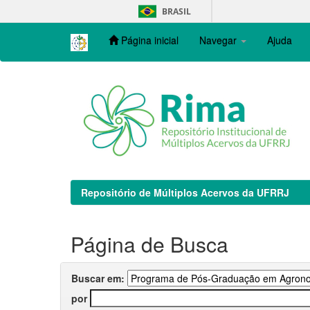
Skip
BRASIL
navigation
Página inicial
Navegar
Ajuda
Repositório de Múltiplos Acervos da UFRRJ
Página de Busca
Buscar em:
por