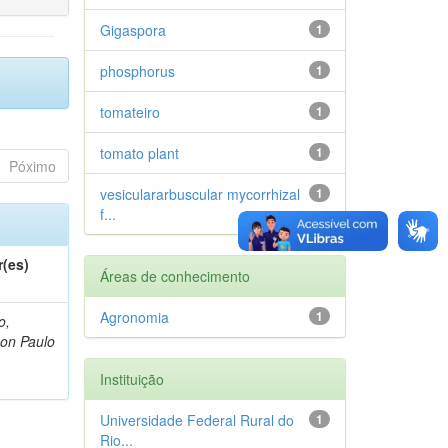
Gigaspora
1
phosphorus
1
tomateiro
1
tomato plant
1
Póximo
vesiculararbuscular mycorrhizal
1
f...
r(es)
Áreas de conhecimento
Agronomia
1
o,
on Paulo
Instituição
Universidade Federal Rural do
1
Rio...