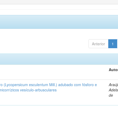
Anterior
1
Auto
ro (Lycopersicum esculentum Mill.) adubado com fósforo e
Araúj
icorrízicos vesículo-arbusculares
Adels
de