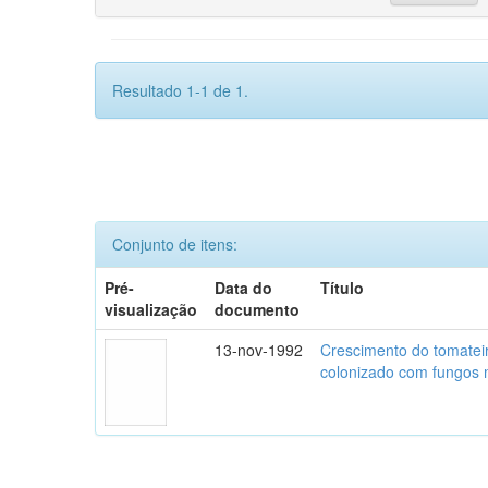
Resultado 1-1 de 1.
Conjunto de itens:
Pré-
Data do
Título
visualização
documento
13-nov-1992
Crescimento do tomatei
colonizado com fungos m