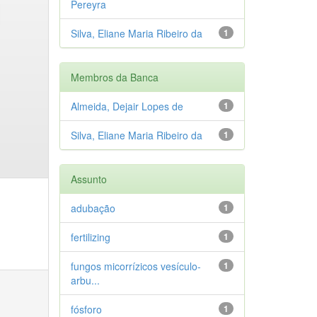
Pereyra
Silva, Eliane Maria Ribeiro da
1
Membros da Banca
Almeida, Dejair Lopes de
1
Silva, Eliane Maria Ribeiro da
1
Assunto
adubação
1
fertilizing
1
fungos micorrízicos vesículo-
1
arbu...
fósforo
1