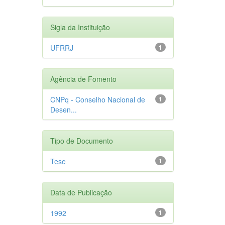
Sigla da Instituição
UFRRJ
1
Agência de Fomento
CNPq - Conselho Nacional de
1
Desen...
Tipo de Documento
Tese
1
Data de Publicação
1992
1