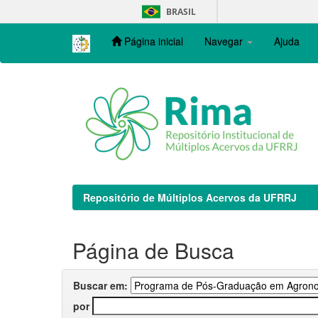
Skip
BRASIL
navigation
Página inicial
Navegar
Ajuda
Repositório de Múltiplos Acervos da UFRRJ
Página de Busca
Buscar em:
por