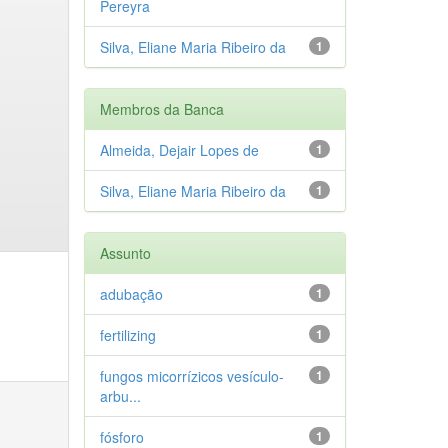
Pereyra
Silva, Eliane Maria Ribeiro da
1
Membros da Banca
Almeida, Dejair Lopes de
1
Silva, Eliane Maria Ribeiro da
1
Assunto
adubação
1
fertilizing
1
fungos micorrízicos vesículo-
1
arbu...
fósforo
1