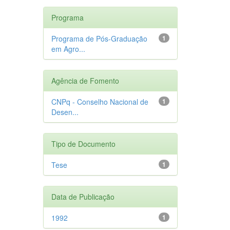
Programa
Programa de Pós-Graduação
1
em Agro...
Agência de Fomento
CNPq - Conselho Nacional de
1
Desen...
Tipo de Documento
Tese
1
Data de Publicação
1992
1