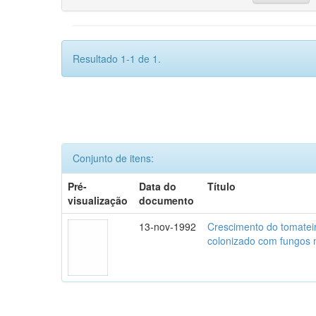
Resultado 1-1 de 1.
Conjunto de itens:
Pré-
Data do
Título
visualização
documento
13-nov-1992
Crescimento do tomatei
colonizado com fungos m