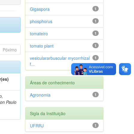
Gigaspora
1
phosphorus
1
tomateiro
1
tomato plant
1
Póximo
vesiculararbuscular mycorrhizal
1
f...
r(es)
Áreas de conhecimento
Agronomia
1
o,
on Paulo
Sigla da Instituição
UFRRJ
1