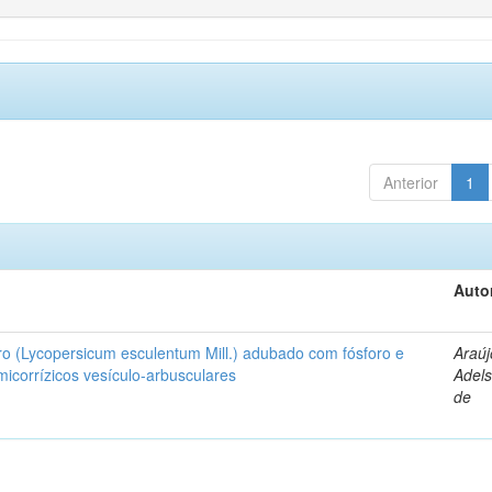
Anterior
1
Auto
ro (Lycopersicum esculentum Mill.) adubado com fósforo e
Araúj
icorrízicos vesículo-arbusculares
Adels
de