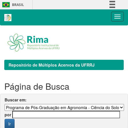
Skip
BRASIL
navigation
Simplifique!
Comunica BR
Participe
Acesso à informação
Legislação
Canais
Repositório de Múltiplos Acervos da UFRRJ
Página de Busca
Buscar em:
por