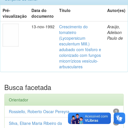
Pré-
Data do
Título
Autor(es)
visualização
documento
13-nov-1992
Crescimento do
Araújo,
tomateiro
Adelson
(Lycopersicum
Paulo de
esculentum Mill.)
adubado com fósforo e
colonizado com fungos
micorrízicos vesículo-
arbusculares
Busca facetada
Orientador
Rossiello, Roberto Oscar Pereyra
1
Silva, Eliane Maria Ribeiro da
1