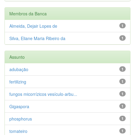
Membros da Banca
Almeida, Dejair Lopes de
1
Silva, Eliane Maria Ribeiro da
1
Assunto
adubação
1
fertilizing
1
fungos micorrízicos vesículo-arbu...
1
Gigaspora
1
phosphorus
1
tomateiro
1