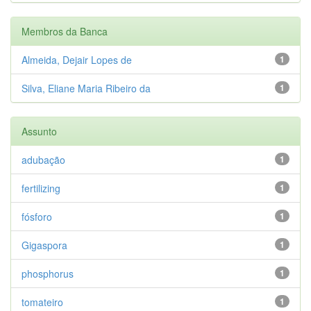
Membros da Banca
Almeida, Dejair Lopes de
1
Silva, Eliane Maria Ribeiro da
1
Assunto
adubação
1
fertilizing
1
fósforo
1
Gigaspora
1
phosphorus
1
tomateiro
1