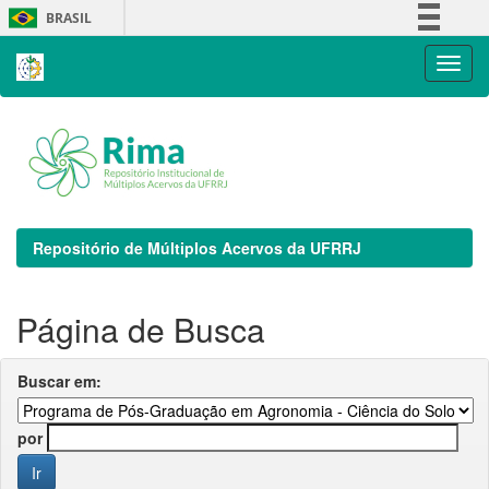
Skip
BRASIL
navigation
Simplifique!
Comunica BR
Participe
Acesso à informação
Legislação
Canais
Repositório de Múltiplos Acervos da UFRRJ
Página de Busca
Buscar em:
por