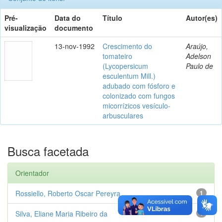
Pré-
Data do
Título
Autor(es)
visualização
documento
13-nov-1992
Crescimento do
Araújo,
tomateiro
Adelson
(Lycopersicum
Paulo de
esculentum Mill.)
adubado com fósforo e
colonizado com fungos
micorrízicos vesículo-
arbusculares
Busca facetada
Orientador
Rossiello, Roberto Oscar Pereyra
1
Silva, Eliane Maria Ribeiro da
1