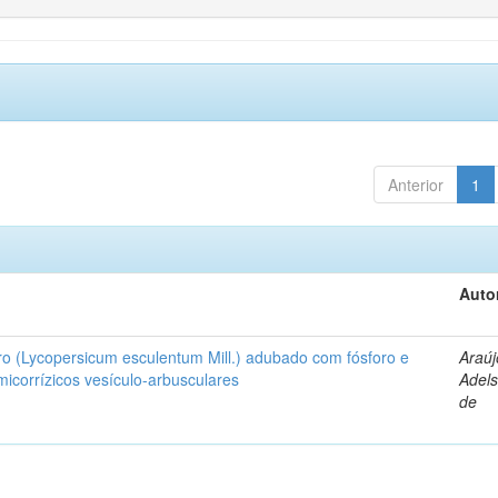
Anterior
1
Auto
ro (Lycopersicum esculentum Mill.) adubado com fósforo e
Araúj
icorrízicos vesículo-arbusculares
Adels
de