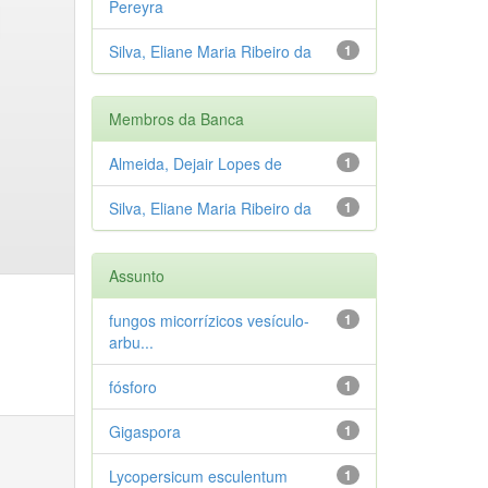
Pereyra
Silva, Eliane Maria Ribeiro da
1
Membros da Banca
Almeida, Dejair Lopes de
1
Silva, Eliane Maria Ribeiro da
1
Assunto
fungos micorrízicos vesículo-
1
arbu...
fósforo
1
Gigaspora
1
Lycopersicum esculentum
1