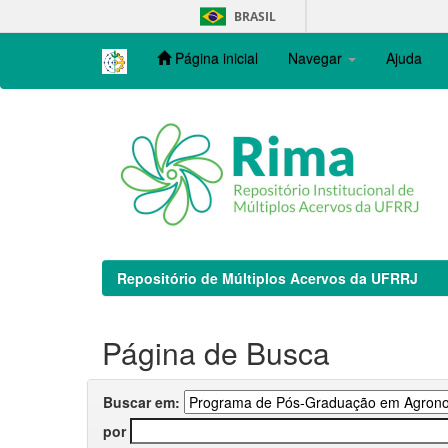
Skip
BRASIL
navigation
Página inicial
Navegar
Ajuda
Repositório de Múltiplos Acervos da UFRRJ
Página de Busca
Buscar em:
por