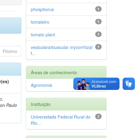
phosphorus
1
tomateiro
1
tomato plant
1
vesiculararbuscular mycorrhizal
1
Póximo
f...
Áreas de conhecimento
r(es)
Agronomia
1
o,
Instituição
on Paulo
Universidade Federal Rural do
1
Rio...