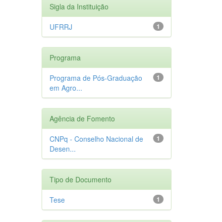
Sigla da Instituição
UFRRJ
1
Programa
Programa de Pós-Graduação
1
em Agro...
Agência de Fomento
CNPq - Conselho Nacional de
1
Desen...
Tipo de Documento
Tese
1