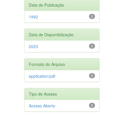
Data de Publicação
1992
1
Data de Disponibilização
2023
1
Formato do Arquivo
application/pdf
1
Tipo de Acesso
Acesso Aberto
1