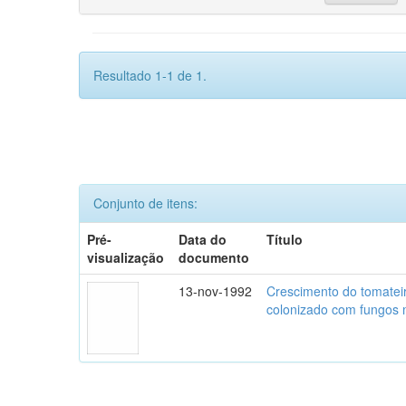
Resultado 1-1 de 1.
Conjunto de itens:
Pré-
Data do
Título
visualização
documento
13-nov-1992
Crescimento do tomatei
colonizado com fungos m