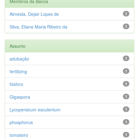
Membros da Banca
Almeida, Dejair Lopes de
1
Silva, Eliane Maria Ribeiro da
1
Assunto
adubação
1
fertilizing
1
fósforo
1
Gigaspora
1
Lycopersicum esculentum
1
phosphorus
1
tomateiro
1