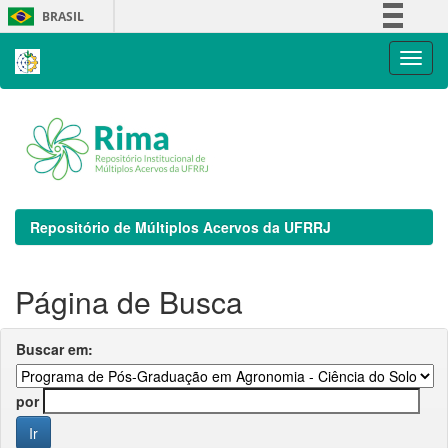
Skip
BRASIL
navigation
Simplifique!
Comunica BR
Participe
Acesso à informação
Legislação
Canais
Repositório de Múltiplos Acervos da UFRRJ
Página de Busca
Buscar em:
por