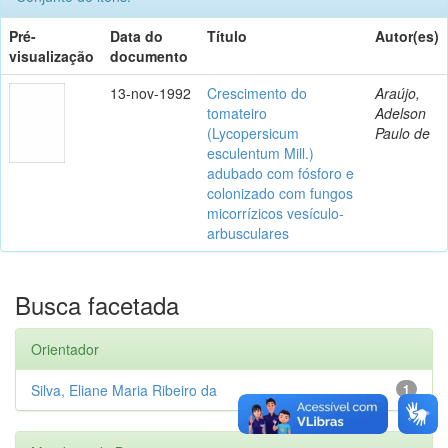
Pré-
Data do
Título
Autor(es)
visualização
documento
13-nov-1992
Crescimento do
Araújo,
tomateiro
Adelson
(Lycopersicum
Paulo de
esculentum Mill.)
adubado com fósforo e
colonizado com fungos
micorrízicos vesículo-
arbusculares
Busca facetada
Orientador
Silva, Eliane Maria Ribeiro da
1