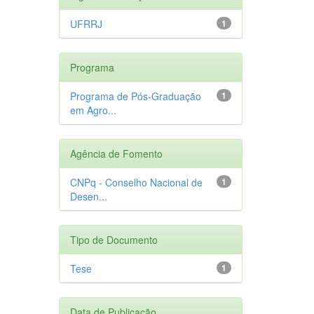
UFRRJ
1
Programa
Programa de Pós-Graduação
1
em Agro...
Agência de Fomento
CNPq - Conselho Nacional de
1
Desen...
Tipo de Documento
Tese
1
Data de Publicação