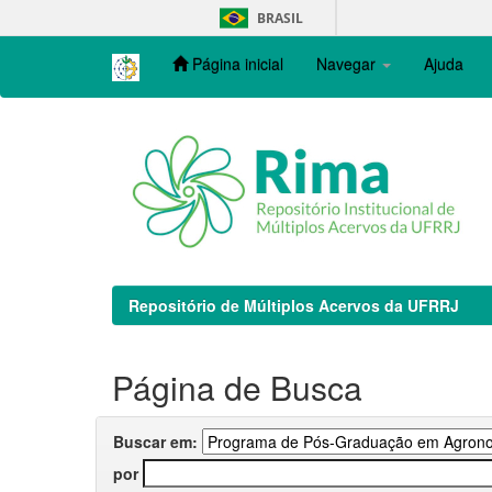
Skip
BRASIL
navigation
Página inicial
Navegar
Ajuda
Repositório de Múltiplos Acervos da UFRRJ
Página de Busca
Buscar em:
por