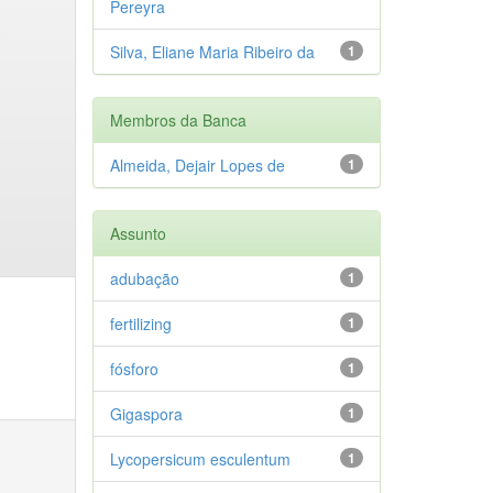
Pereyra
Silva, Eliane Maria Ribeiro da
1
Membros da Banca
Almeida, Dejair Lopes de
1
Assunto
adubação
1
fertilizing
1
fósforo
1
Gigaspora
1
Lycopersicum esculentum
1