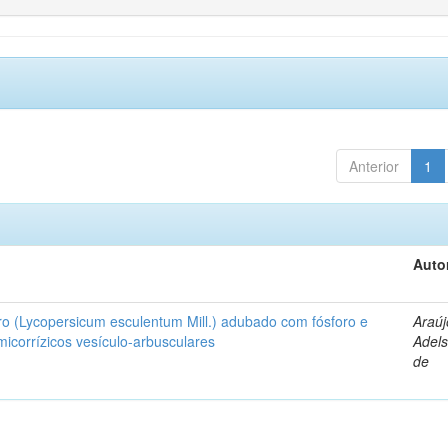
Anterior
1
Auto
ro (Lycopersicum esculentum Mill.) adubado com fósforo e
Araúj
icorrízicos vesículo-arbusculares
Adels
de