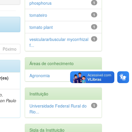
phosphorus
1
tomateiro
1
tomato plant
1
vesiculararbuscular mycorrhizal
1
f...
Póximo
Áreas de conhecimento
Agronomia
1
r(es)
Instituição
o,
on Paulo
Universidade Federal Rural do
1
Rio...
Sigla da Instituição