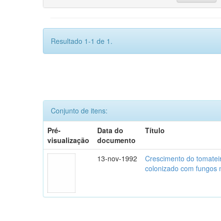
Resultado 1-1 de 1.
Conjunto de itens:
Pré-
Data do
Título
visualização
documento
13-nov-1992
Crescimento do tomatei
colonizado com fungos m