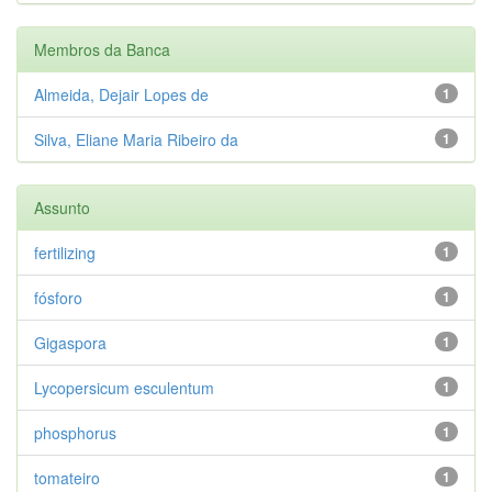
Membros da Banca
Almeida, Dejair Lopes de
1
Silva, Eliane Maria Ribeiro da
1
Assunto
fertilizing
1
fósforo
1
Gigaspora
1
Lycopersicum esculentum
1
phosphorus
1
tomateiro
1