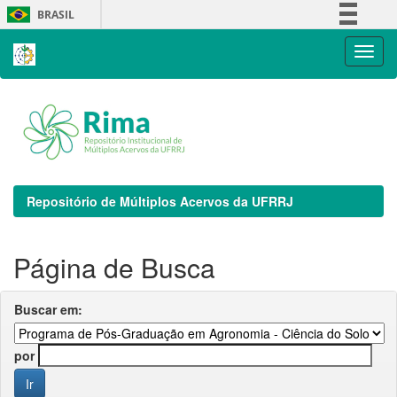
Skip
BRASIL
navigation
Simplifique!
Comunica BR
Participe
Acesso à informação
Legislação
Canais
Repositório de Múltiplos Acervos da UFRRJ
Página de Busca
Buscar em:
por