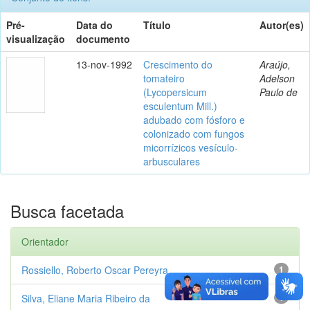
Pré-
Data do
Título
Autor(es)
visualização
documento
13-nov-1992
Crescimento do
Araújo,
tomateiro
Adelson
(Lycopersicum
Paulo de
esculentum Mill.)
adubado com fósforo e
colonizado com fungos
micorrízicos vesículo-
arbusculares
Busca facetada
Orientador
Rossiello, Roberto Oscar Pereyra
1
Silva, Eliane Maria Ribeiro da
1