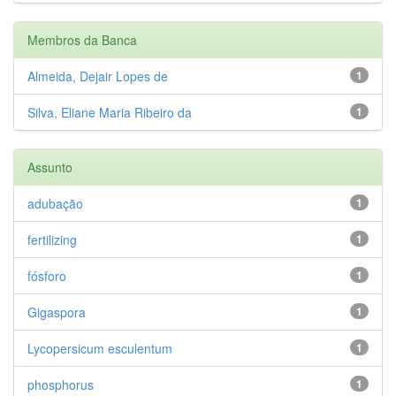
Membros da Banca
Almeida, Dejair Lopes de
1
Silva, Eliane Maria Ribeiro da
1
Assunto
adubação
1
fertilizing
1
fósforo
1
Gigaspora
1
Lycopersicum esculentum
1
phosphorus
1