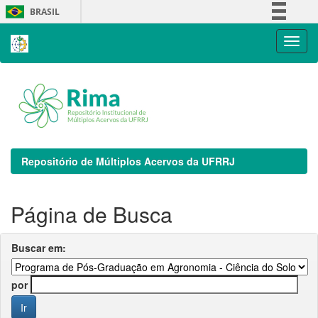
Skip
BRASIL
navigation
Simplifique!
Comunica BR
Participe
Acesso à informação
Legislação
Canais
Repositório de Múltiplos Acervos da UFRRJ
Página de Busca
Buscar em:
por