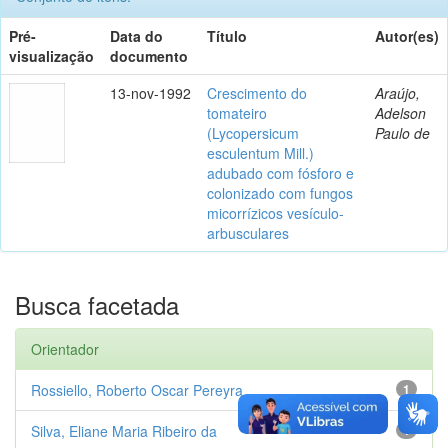
Pré-
Data do
Título
Autor(es)
visualização
documento
13-nov-1992
Crescimento do
Araújo,
tomateiro
Adelson
(Lycopersicum
Paulo de
esculentum Mill.)
adubado com fósforo e
colonizado com fungos
micorrízicos vesículo-
arbusculares
Busca facetada
Orientador
Rossiello, Roberto Oscar Pereyra
1
Silva, Eliane Maria Ribeiro da
1