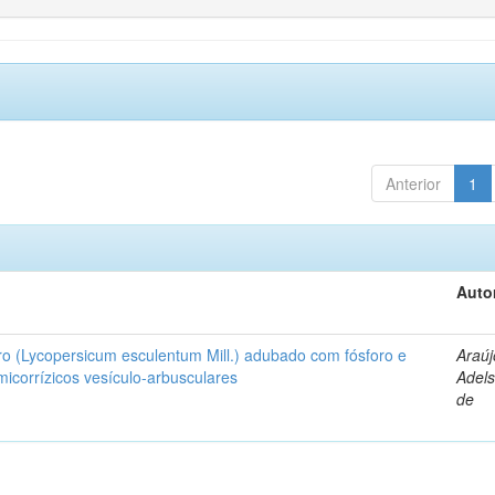
Anterior
1
Auto
ro (Lycopersicum esculentum Mill.) adubado com fósforo e
Araúj
icorrízicos vesículo-arbusculares
Adels
de