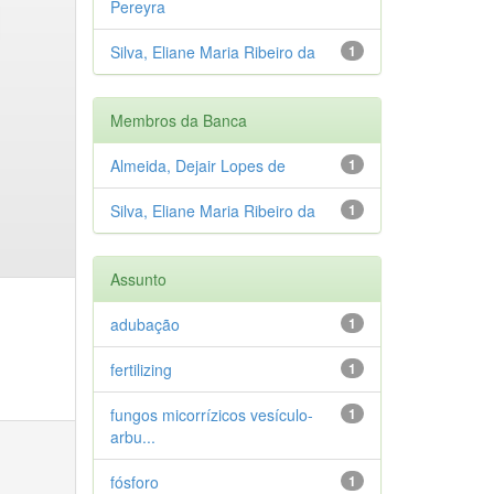
Pereyra
Silva, Eliane Maria Ribeiro da
1
Membros da Banca
Almeida, Dejair Lopes de
1
Silva, Eliane Maria Ribeiro da
1
Assunto
adubação
1
fertilizing
1
fungos micorrízicos vesículo-
1
arbu...
fósforo
1