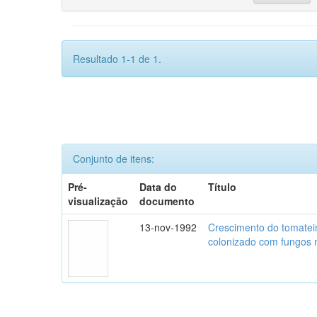
Resultado 1-1 de 1.
Conjunto de itens:
Pré-
Data do
Título
visualização
documento
13-nov-1992
Crescimento do tomatei
colonizado com fungos m