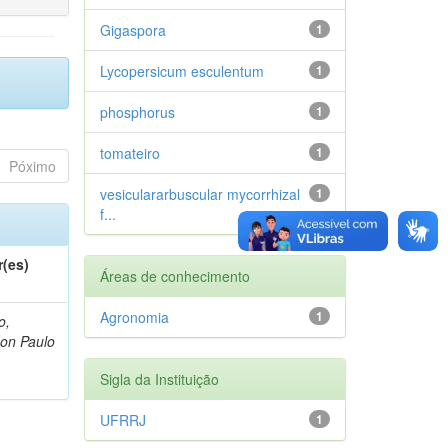
Gigaspora
1
Lycopersicum esculentum
1
phosphorus
1
tomateiro
1
Póximo
vesiculararbuscular mycorrhizal
1
f...
r(es)
Áreas de conhecimento
Agronomia
1
o,
on Paulo
Sigla da Instituição
UFRRJ
1