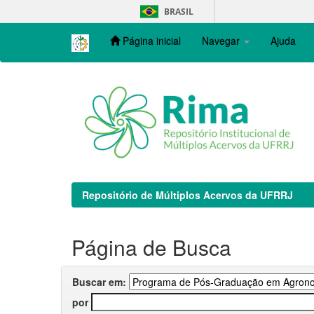
Skip
BRASIL
navigation
Página inicial
Navegar
Ajuda
Repositório de Múltiplos Acervos da UFRRJ
Página de Busca
Buscar em:
por