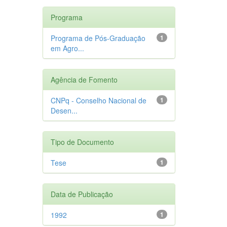
Programa
Programa de Pós-Graduação
1
em Agro...
Agência de Fomento
CNPq - Conselho Nacional de
1
Desen...
Tipo de Documento
Tese
1
Data de Publicação
1992
1