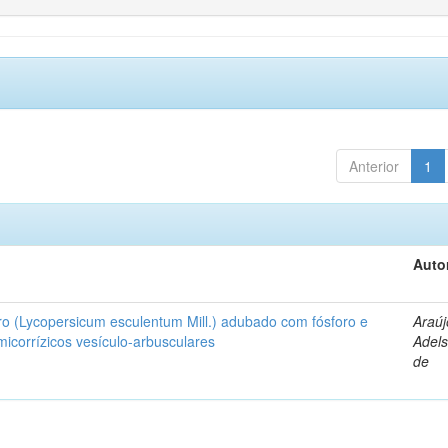
Anterior
1
Auto
ro (Lycopersicum esculentum Mill.) adubado com fósforo e
Araúj
icorrízicos vesículo-arbusculares
Adels
de