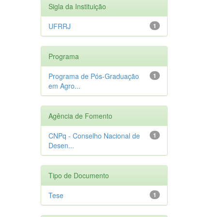
Sigla da Instituição
UFRRJ
1
Programa
Programa de Pós-Graduação
1
em Agro...
Agência de Fomento
CNPq - Conselho Nacional de
1
Desen...
Tipo de Documento
Tese
1