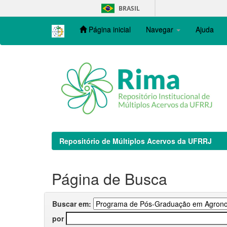
Skip
BRASIL
navigation
Página inicial
Navegar
Ajuda
Repositório de Múltiplos Acervos da UFRRJ
Página de Busca
Buscar em:
por