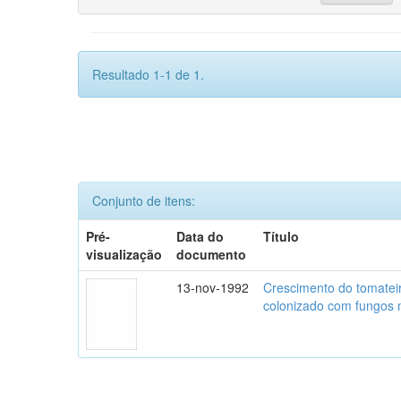
Resultado 1-1 de 1.
Conjunto de itens:
Pré-
Data do
Título
visualização
documento
13-nov-1992
Crescimento do tomatei
colonizado com fungos m