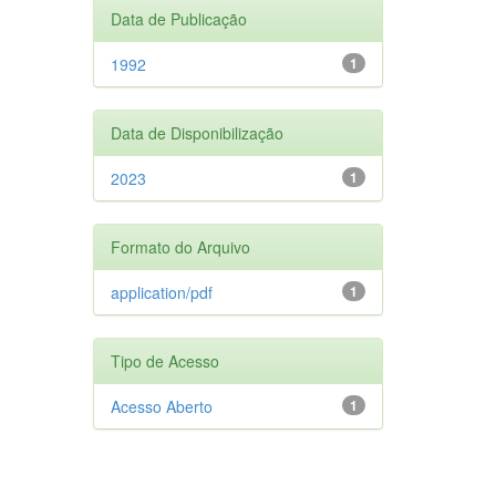
Data de Publicação
1992
1
Data de Disponibilização
2023
1
Formato do Arquivo
application/pdf
1
Tipo de Acesso
Acesso Aberto
1