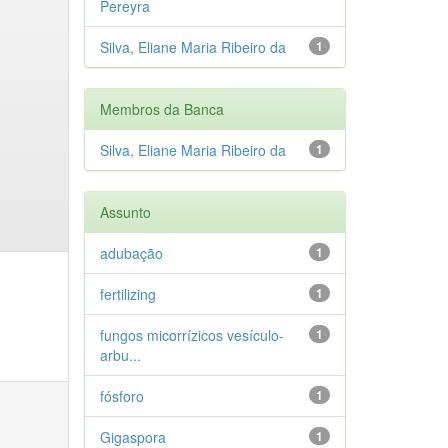
Pereyra
Silva, Eliane Maria Ribeiro da
1
Membros da Banca
Silva, Eliane Maria Ribeiro da
1
Assunto
adubação
1
fertilizing
1
fungos micorrízicos vesículo-
1
arbu...
fósforo
1
Gigaspora
1