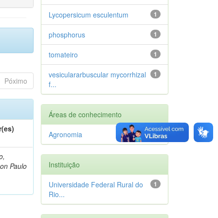
Lycopersicum esculentum
1
phosphorus
1
tomateiro
1
vesiculararbuscular mycorrhizal
1
Póximo
f...
Áreas de conhecimento
r(es)
Agronomia
1
o,
Instituição
on Paulo
Universidade Federal Rural do
1
Rio...