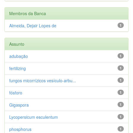
Membros da Banca
Almeida, Dejair Lopes de
1
Assunto
adubação
1
fertilizing
1
fungos micorrízicos vesículo-arbu...
1
fósforo
1
Gigaspora
1
Lycopersicum esculentum
1
phosphorus
1