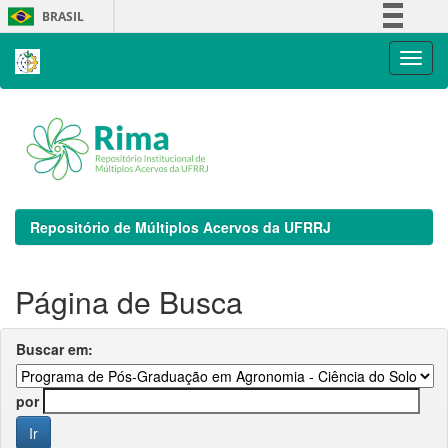
Skip
BRASIL
navigation
Simplifique!
Comunica BR
Participe
Acesso à informação
Legislação
Canais
Repositório de Múltiplos Acervos da UFRRJ
Página de Busca
Buscar em:
por