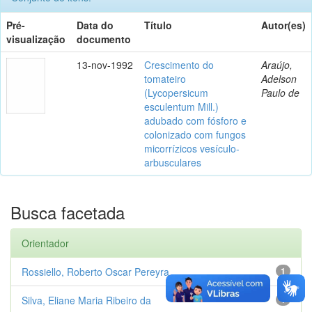
Pré-
Data do
Título
Autor(es)
visualização
documento
13-nov-1992
Crescimento do
Araújo,
tomateiro
Adelson
(Lycopersicum
Paulo de
esculentum Mill.)
adubado com fósforo e
colonizado com fungos
micorrízicos vesículo-
arbusculares
Busca facetada
Orientador
Rossiello, Roberto Oscar Pereyra
1
Silva, Eliane Maria Ribeiro da
1