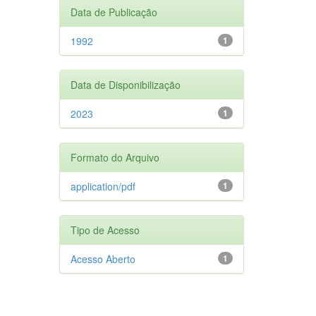
Data de Publicação
1992
1
Data de Disponibilização
2023
1
Formato do Arquivo
application/pdf
1
Tipo de Acesso
Acesso Aberto
1