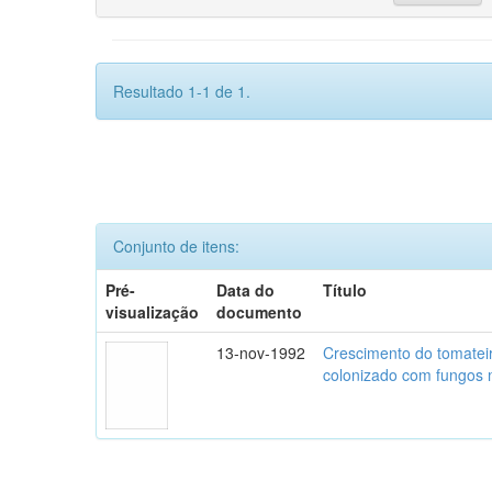
Resultado 1-1 de 1.
Conjunto de itens:
Pré-
Data do
Título
visualização
documento
13-nov-1992
Crescimento do tomatei
colonizado com fungos m