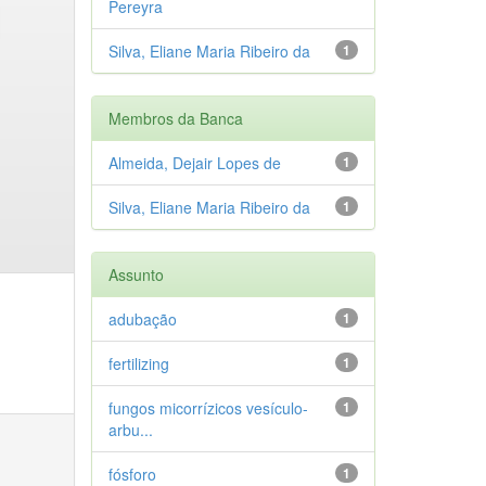
Pereyra
Silva, Eliane Maria Ribeiro da
1
Membros da Banca
Almeida, Dejair Lopes de
1
Silva, Eliane Maria Ribeiro da
1
Assunto
adubação
1
fertilizing
1
fungos micorrízicos vesículo-
1
arbu...
fósforo
1