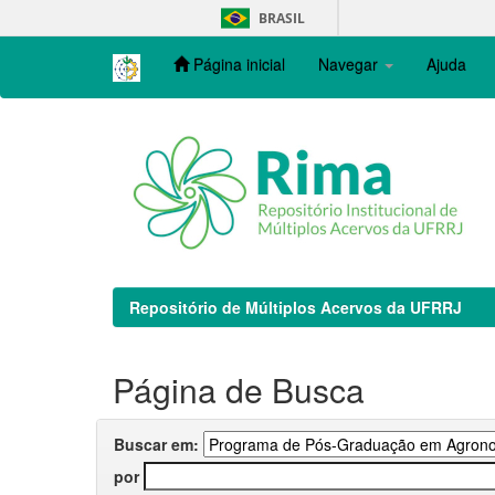
Skip
BRASIL
navigation
Página inicial
Navegar
Ajuda
Repositório de Múltiplos Acervos da UFRRJ
Página de Busca
Buscar em:
por