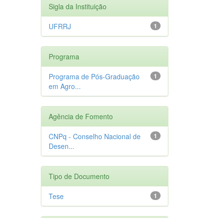
Sigla da Instituição
UFRRJ
1
Programa
Programa de Pós-Graduação
1
em Agro...
Agência de Fomento
CNPq - Conselho Nacional de
1
Desen...
Tipo de Documento
Tese
1