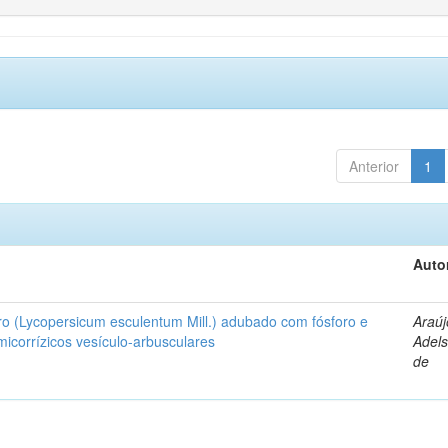
Anterior
1
Auto
ro (Lycopersicum esculentum Mill.) adubado com fósforo e
Araúj
icorrízicos vesículo-arbusculares
Adels
de