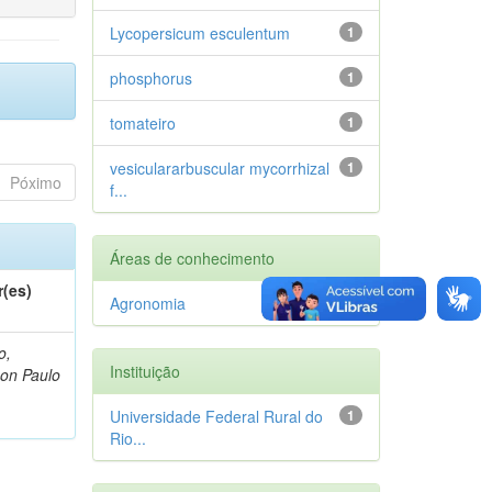
Lycopersicum esculentum
1
phosphorus
1
tomateiro
1
vesiculararbuscular mycorrhizal
1
Póximo
f...
Áreas de conhecimento
r(es)
Agronomia
1
o,
Instituição
on Paulo
Universidade Federal Rural do
1
Rio...