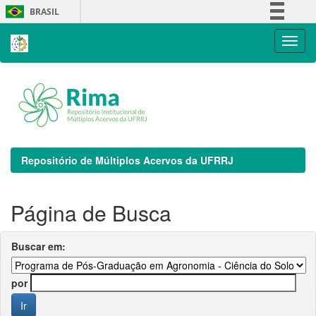
Skip
BRASIL
navigation
Simplifique!
Comunica BR
Participe
Acesso à informação
Legislação
Canais
Repositório de Múltiplos Acervos da UFRRJ
Página de Busca
Buscar em:
por