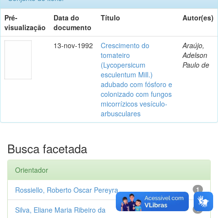
Pré-
Data do
Título
Autor(es)
visualização
documento
13-nov-1992
Crescimento do
Araújo,
tomateiro
Adelson
(Lycopersicum
Paulo de
esculentum Mill.)
adubado com fósforo e
colonizado com fungos
micorrízicos vesículo-
arbusculares
Busca facetada
Orientador
Rossiello, Roberto Oscar Pereyra
1
Silva, Eliane Maria Ribeiro da
1