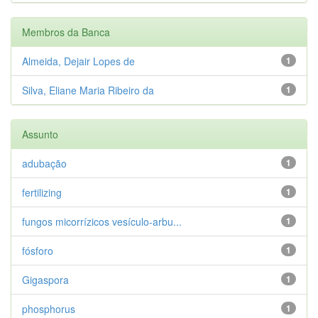
Membros da Banca
Almeida, Dejair Lopes de
1
Silva, Eliane Maria Ribeiro da
1
Assunto
adubação
1
fertilizing
1
fungos micorrízicos vesículo-arbu...
1
fósforo
1
Gigaspora
1
phosphorus
1