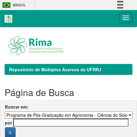
Skip
BRASIL
navigation
Simplifique!
Comunica BR
Participe
Acesso à informação
Legislação
Canais
Repositório de Múltiplos Acervos da UFRRJ
Página de Busca
Buscar em:
por