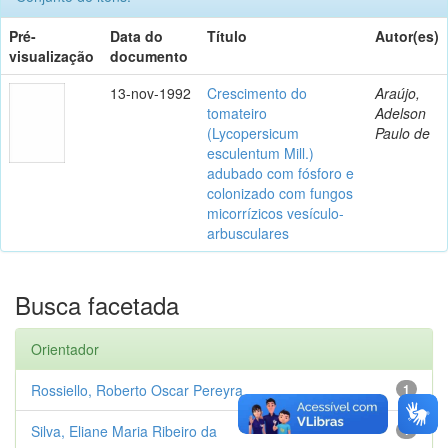
Pré-
Data do
Título
Autor(es)
visualização
documento
13-nov-1992
Crescimento do
Araújo,
tomateiro
Adelson
(Lycopersicum
Paulo de
esculentum Mill.)
adubado com fósforo e
colonizado com fungos
micorrízicos vesículo-
arbusculares
Busca facetada
Orientador
Rossiello, Roberto Oscar Pereyra
1
Silva, Eliane Maria Ribeiro da
1