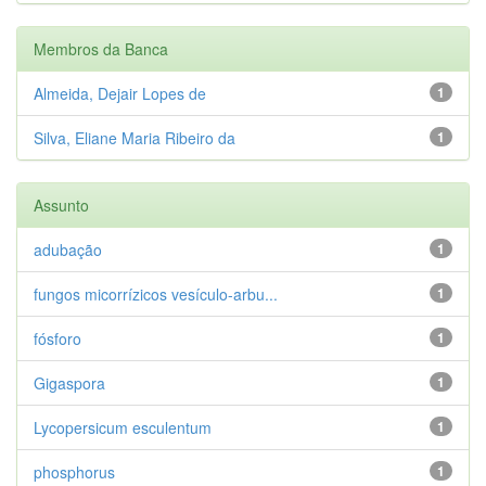
Membros da Banca
Almeida, Dejair Lopes de
1
Silva, Eliane Maria Ribeiro da
1
Assunto
adubação
1
fungos micorrízicos vesículo-arbu...
1
fósforo
1
Gigaspora
1
Lycopersicum esculentum
1
phosphorus
1